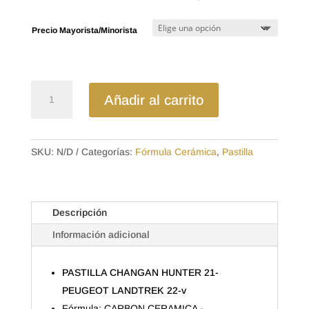
de
precios:
Precio Mayorista/Minorista
desde
$23.44
hasta
$36.96
MD1U2569CL
Añadir al carrito
-
CERAMICA
PASTILLA
CHANGAN
SKU:
N/D
Categorías:
Fórmula Cerámica
,
Pastilla
HUNTER
21-
PEUGEOT
Descripción
LANDTREK
22-
Información adicional
cantidad
PASTILLA CHANGAN HUNTER 21-
PEUGEOT LANDTREK 22-v
Fórmula: CARBON CERAMICA -