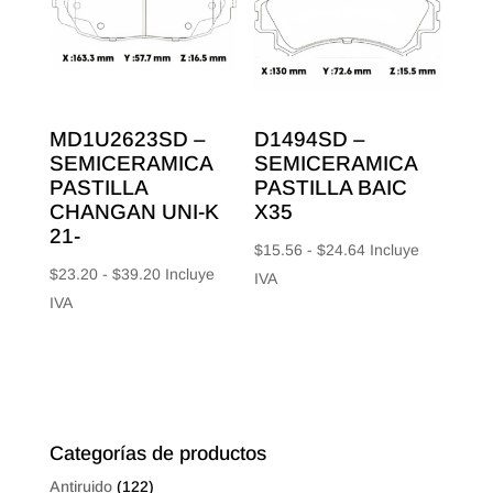
$28.00
$19.04
MD1U2623SD –
D1494SD –
SEMICERAMICA
SEMICERAMICA
PASTILLA
PASTILLA BAIC
CHANGAN UNI-K
X35
21-
Rango
$
15.56
-
$
24.64
Incluye
Rango
$
23.20
-
$
39.20
Incluye
de
IVA
de
IVA
precios:
precios:
desde
desde
$15.56
$23.20
hasta
hasta
$24.64
$39.20
Categorías de productos
Antiruido
(122)