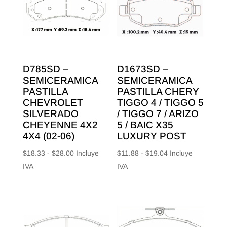
D785SD –
D1673SD –
SEMICERAMICA
SEMICERAMICA
PASTILLA
PASTILLA CHERY
CHEVROLET
TIGGO 4 / TIGGO 5
SILVERADO
/ TIGGO 7 / ARIZO
CHEYENNE 4X2
5 / BAIC X35
4X4 (02-06)
LUXURY POST
Rango
Rango
$
18.33
-
$
28.00
Incluye
$
11.88
-
$
19.04
Incluye
de
de
IVA
IVA
precios:
precios:
desde
desde
$18.33
$11.88
hasta
hasta