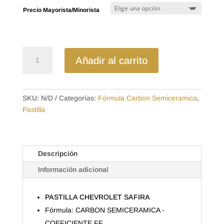
precios:
Precio Mayorista/Minorista
desde
$17.45
hasta
$28.00
D736SD
Añadir al carrito
-
SEMICERAMICA
PASTILLA
CHEVROLET
SKU:
N/D
Categorías:
Fórmula Carbon Semiceramica
,
SAFIRA
Pastilla
cantidad
Descripción
Información adicional
PASTILLA CHEVROLET SAFIRA
Fórmula: CARBON SEMICERAMICA -
COEFICIENTE FF