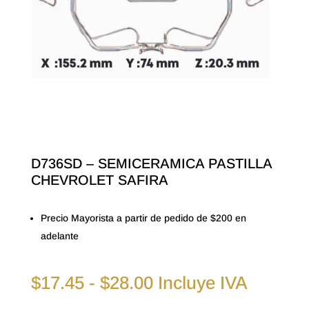
D736SD – SEMICERAMICA PASTILLA
CHEVROLET SAFIRA
Precio Mayorista a partir de pedido de $200 en
adelante
Rango
$
17.45
-
$
28.00
Incluye IVA
de