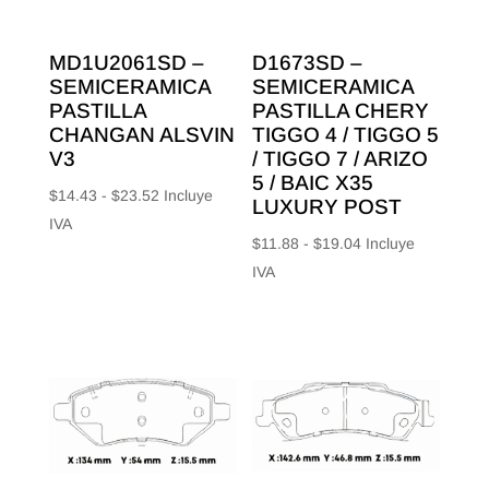
MD1U2061SD –
D1673SD –
SEMICERAMICA
SEMICERAMICA
PASTILLA
PASTILLA CHERY
CHANGAN ALSVIN
TIGGO 4 / TIGGO 5
V3
/ TIGGO 7 / ARIZO
5 / BAIC X35
Rango
$
14.43
-
$
23.52
Incluye
LUXURY POST
de
IVA
Rango
$
11.88
-
$
19.04
Incluye
precios:
de
IVA
desde
precios:
$14.43
desde
hasta
$11.88
$23.52
hasta
$19.04