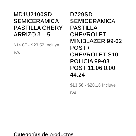
MD1U2100SD –
D729SD –
SEMICERAMICA
SEMICERAMICA
PASTILLA CHERY
PASTILLA
ARRIZO 3 – 5
CHEVROLET
MINIBLAZER 99-02
Rango
$
14.87
-
$
23.52
Incluye
POST /
de
IVA
CHEVROLET S10
precios:
POLICIA 99-03
POST 11.06 0.00
desde
44.24
$14.87
hasta
Rango
$
13.56
-
$
20.16
Incluye
$23.52
de
IVA
precios:
desde
$13.56
hasta
$20.16
Categorías de productos