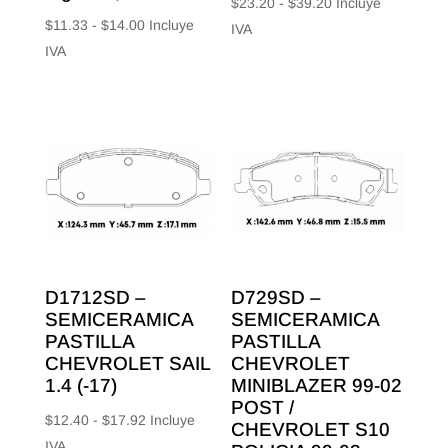
Rango
$
23.20
-
$
39.20
Incluye
Rango
$
11.33
-
$
14.00
Incluye
de
IVA
de
IVA
precios:
precios:
desde
desde
$23.20
$11.33
hasta
hasta
$39.20
$14.00
D1712SD –
D729SD –
SEMICERAMICA
SEMICERAMICA
PASTILLA
PASTILLA
CHEVROLET SAIL
CHEVROLET
1.4 (-17)
MINIBLAZER 99-02
POST /
Rango
$
12.40
-
$
17.92
Incluye
CHEVROLET S10
de
IVA