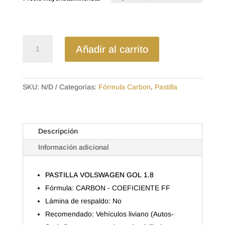
desde
$11.60
hasta
$15.68
D28EL
Añadir al carrito
-
CARBON
PASTILLA
VOLSWAGEN
SKU:
N/D
Categorías:
Fórmula Carbon
,
Pastilla
GOL
1.8
cantidad
Descripción
Información adicional
PASTILLA VOLSWAGEN GOL 1.8
Fórmula: CARBON - COEFICIENTE FF
Lámina de respaldo: No
Recomendado: Vehículos liviano (Autos-