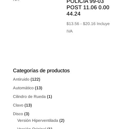
POLICIA 99-03
precios:
POST 11.06 0.00
44.24
desde
$12.40
Rango
$
13.56
-
$
20.16
Incluye
hasta
de
IVA
$17.92
precios:
desde
$13.56
hasta
$20.16
Categorías de productos
Antiruido
(122)
Automático
(13)
Cilindro de Rueda
(1)
Clavo
(13)
Disco
(3)
Versión Hiperventilada
(2)
Versión Original
(1)