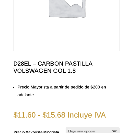
D28EL – CARBON PASTILLA
VOLSWAGEN GOL 1.8
Precio Mayorista a partir de pedido de $200 en
adelante
Rango
$
11.60
-
$
15.68
Incluye IVA
de
precios:
Precio Mayorista/Minorista