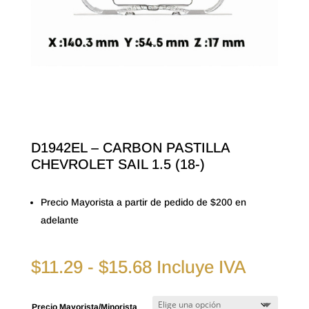
D1942EL – CARBON PASTILLA
CHEVROLET SAIL 1.5 (18-)
Precio Mayorista a partir de pedido de $200 en
adelante
Rango
$
11.29
-
$
15.68
Incluye IVA
de
precios:
Precio Mayorista/Minorista