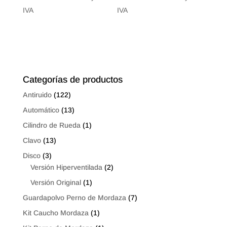
de
de
IVA
IVA
precios:
precios:
desde
desde
$15.44
$11.33
hasta
hasta
$22.00
$14.00
Categorías de productos
Antiruido
(122)
Automático
(13)
Cilindro de Rueda
(1)
Clavo
(13)
Disco
(3)
Versión Hiperventilada
(2)
Versión Original
(1)
Guardapolvo Perno de Mordaza
(7)
Kit Caucho Mordaza
(1)