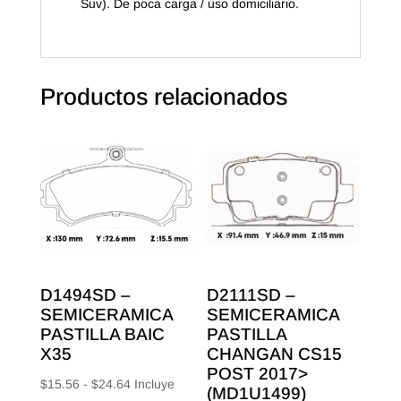
Suv). De poca carga / uso domiciliario.
Productos relacionados
D1494SD –
D2111SD –
SEMICERAMICA
SEMICERAMICA
PASTILLA BAIC
PASTILLA
X35
CHANGAN CS15
POST 2017>
Rango
$
15.56
-
$
24.64
Incluye
(MD1U1499)