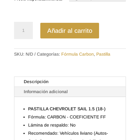
desde
$11.29
hasta
$15.68
D1942EL
Añadir al carrito
-
CARBON
PASTILLA
CHEVROLET
SKU:
N/D
Categorías:
Fórmula Carbon
,
Pastilla
SAIL
1.5
(18-)
Descripción
cantidad
Información adicional
PASTILLA CHEVROLET SAIL 1.5 (18-)
Fórmula: CARBON - COEFICIENTE FF
Lámina de respaldo: No
Recomendado: Vehículos liviano (Autos-