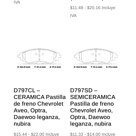
de
IVA
Rango
$
11.48
-
$
20.16
Incluye
precios:
de
IVA
desde
precios:
$15.56
desde
hasta
$11.48
$24.64
hasta
$20.16
D797CL –
D797SD –
CERAMICA Pastilla
SEMICERAMICA
de freno Chevrolet
Pastilla de freno
Aveo, Optra,
Chevrolet Aveo,
Daewoo leganza,
Optra, Daewoo
nubira
leganza, nubira
Rango
Rango
$
15.44
-
$
22.00
Incluye
$
11.33
-
$
14.00
Incluye