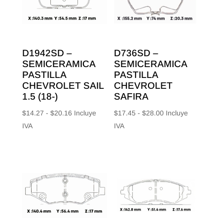
D1942SD –
D736SD –
SEMICERAMICA
SEMICERAMICA
PASTILLA
PASTILLA
CHEVROLET SAIL
CHEVROLET
1.5 (18-)
SAFIRA
Rango
Rango
$
14.27
-
$
20.16
Incluye
$
17.45
-
$
28.00
Incluye
de
de
IVA
IVA
precios:
precios:
desde
desde
$14.27
$17.45
hasta
hasta
$20.16
$28.00