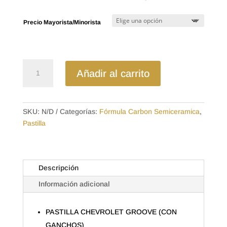
de
precios:
Precio Mayorista/Minorista
desde
$20.79
hasta
$33.60
D2266SD
Añadir al carrito
-
SEMICERAMICA
PASTILLA
CHEVROLET
SKU:
N/D
Categorías:
Fórmula Carbon Semiceramica
,
GROOVE
Pastilla
(CON
GANCHOS)
cantidad
Descripción
Información adicional
PASTILLA CHEVROLET GROOVE (CON
GANCHOS)