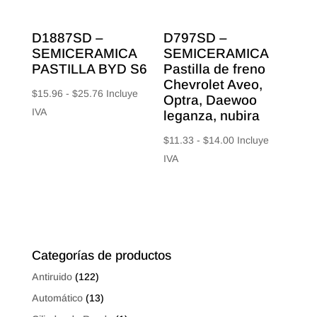
D1887SD –
D797SD –
SEMICERAMICA
SEMICERAMICA
PASTILLA BYD S6
Pastilla de freno
Chevrolet Aveo,
Rango
$
15.96
-
$
25.76
Incluye
Optra, Daewoo
de
IVA
leganza, nubira
precios:
Rango
$
11.33
-
$
14.00
Incluye
desde
de
IVA
$15.96
precios:
hasta
desde
$25.76
$11.33
hasta
$14.00
Categorías de productos
Antiruido
(122)
Automático
(13)