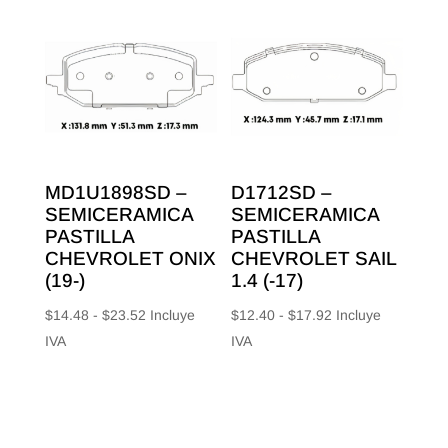
$18.33
$13.78
hasta
hasta
$28.00
$22.40
MD1U1898SD –
D1712SD –
SEMICERAMICA
SEMICERAMICA
PASTILLA
PASTILLA
CHEVROLET ONIX
CHEVROLET SAIL
(19-)
1.4 (-17)
Rango
Rango
$
14.48
-
$
23.52
Incluye
$
12.40
-
$
17.92
Incluye
de
de
IVA
IVA
precios:
precios:
desde
desde
$14.48
$12.40
hasta
hasta