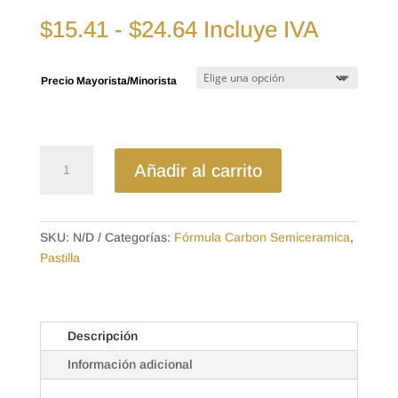
Rango
$
15.41
-
$
24.64
Incluye IVA
de
precios:
Precio Mayorista/Minorista
desde
$15.41
hasta
$24.64
D1736SD
Añadir al carrito
-
SEMICERAMICA
PASTILLA
CHEVROLET
SKU:
N/D
Categorías:
Fórmula Carbon Semiceramica
,
TRAIL
Pastilla
BLAZER
(17-)
/
Descripción
COLORADO
(19-)
Información adicional
/