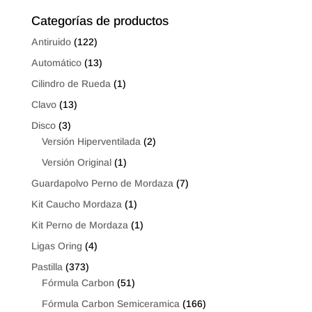
$23.52
$17.92
Categorías de productos
Antiruido
(122)
Automático
(13)
Cilindro de Rueda
(1)
Clavo
(13)
Disco
(3)
Versión Hiperventilada
(2)
Versión Original
(1)
Guardapolvo Perno de Mordaza
(7)
Kit Caucho Mordaza
(1)
Kit Perno de Mordaza
(1)
Ligas Oring
(4)
Pastilla
(373)
Fórmula Carbon
(51)
Fórmula Carbon Semiceramica
(166)