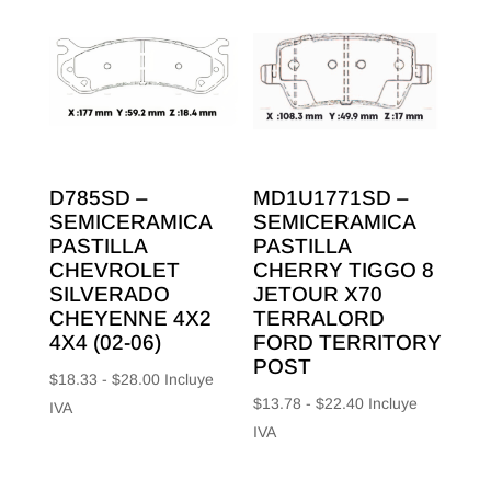
D785SD –
MD1U1771SD –
SEMICERAMICA
SEMICERAMICA
PASTILLA
PASTILLA
CHEVROLET
CHERRY TIGGO 8
SILVERADO
JETOUR X70
CHEYENNE 4X2
TERRALORD
4X4 (02-06)
FORD TERRITORY
POST
Rango
$
18.33
-
$
28.00
Incluye
Rango
$
13.78
-
$
22.40
Incluye
de
IVA
de
IVA
precios:
precios:
desde
desde