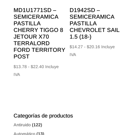
MD1U1771SD –
D1942SD –
SEMICERAMICA
SEMICERAMICA
PASTILLA
PASTILLA
CHERRY TIGGO 8
CHEVROLET SAIL
JETOUR X70
1.5 (18-)
TERRALORD
Rango
$
14.27
-
$
20.16
Incluye
FORD TERRITORY
de
IVA
POST
precios:
Rango
$
13.78
-
$
22.40
Incluye
desde
de
IVA
$14.27
precios:
hasta
desde
$20.16
$13.78
hasta
$22.40
Categorías de productos
Antiruido
(122)
Automático
(13)