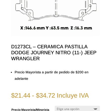
D1273CL – CERAMICA PASTILLA
DODGE JOURNEY NITRO (11-) JEEP
WRANGLER
Precio Mayorista a partir de pedido de $200 en
adelante
Rango
$
21.44
-
$
34.72
Incluye IVA
de
precios:
Precio Mayorista/Minorista