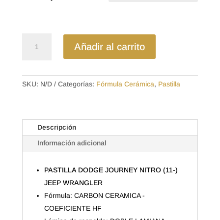
desde
$21.44
hasta
$34.72
D1273CL
Añadir al carrito
-
CERAMICA
PASTILLA
DODGE
SKU:
N/D
Categorías:
Fórmula Cerámica
,
Pastilla
JOURNEY
NITRO
(11-)
Descripción
JEEP
WRANGLER
Información adicional
cantidad
PASTILLA DODGE JOURNEY NITRO (11-)
JEEP WRANGLER
Fórmula: CARBON CERAMICA -
COEFICIENTE HF