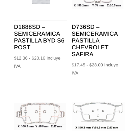
D1888SD –
D736SD –
SEMICERAMICA
SEMICERAMICA
PASTILLA BYD S6
PASTILLA
POST
CHEVROLET
SAFIRA
Rango
$
12.36
-
$
20.16
Incluye
Rango
$
17.45
-
$
28.00
Incluye
de
IVA
de
IVA
precios:
precios:
desde
desde
$12.36
$17.45
hasta
hasta
$20.16
$28.00