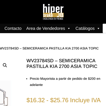
B
Contacto
Area de Vendedores
Catálogos
d
pr
 WV23784SD – SEMICERAMICA PASTILLA KIA 2700 ASIA TOPIC
WV23784SD – SEMICERAMICA
PASTILLA KIA 2700 ASIA TOPIC
Precio Mayorista a partir de pedido de $200 en
adelante
Rango
$
16.32
-
$
25.76
Incluye IVA
de