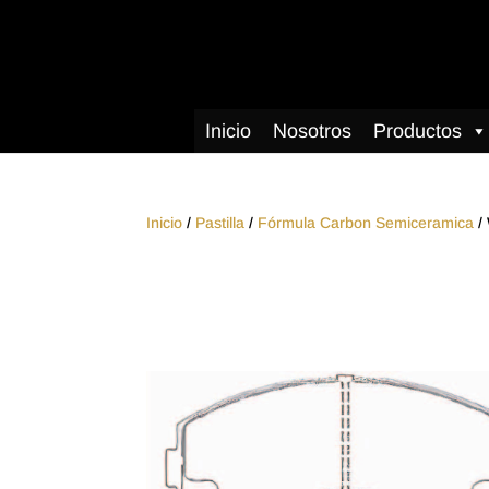
Inicio
Nosotros
Productos
Inicio
/
Pastilla
/
Fórmula Carbon Semiceramica
/