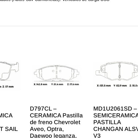
D797CL –
MD1U2061SD –
MICA
CERAMICA Pastilla
SEMICERAMIC
de freno Chevrolet
PASTILLA
 SAIL
Aveo, Optra,
CHANGAN ALS
Daewoo leganza,
V3