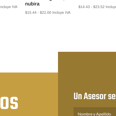
nubira
Rango
Rango
Incluye IVA
$
14.43
-
$
23.52
Incluy
Rango
$
15.44
-
$
22.00
Incluye IVA
e
de
de
recios:
precios
precios:
esde
desde
desde
14.27
$14.43
$15.44
asta
hasta
hasta
20.16
$23.52
$22.00
nos
Un Asesor se