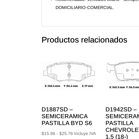
DOMICILIARIO-COMERCIAL.
Productos relacionados
D1887SD –
D1942SD –
SEMICERAMICA
SEMICERA
PASTILLA BYD S6
PASTILLA
CHEVROLET
Rango
$
15.96
-
$
25.76
Incluye IVA
1.5 (18-)