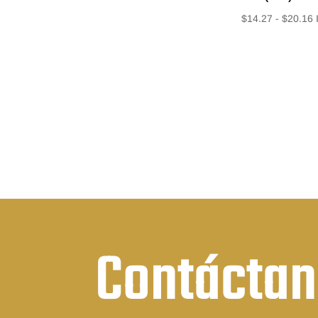
de
$
14.27
-
$
20.16
precios:
d
desde
p
$15.96
d
hasta
$
$25.76
h
$
Contácta