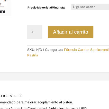
precios:
Precio Mayorista/Minorista
desde
$16.32
hasta
$25.76
WV23784SD
Añadir al carrito
-
SEMICERAMICA
PASTILLA
SKU:
N/D
Categorías:
Fórmula Carbon Semicerami
KIA
Pastilla
2700
ASIA
TOPIC
cantidad
EFICIENTE FF
comendado para mejorar acoplamiento al pistón.
sados (Autos-Suv-Camionetas). Vehiculos de carga USO