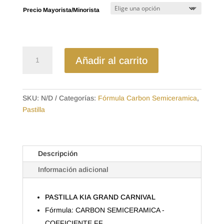
precios:
Precio Mayorista/Minorista
desde
$20.59
hasta
$32.48
SP1191SD
Añadir al carrito
-
SEMICERAMICA
PASTILLA
KIA
SKU:
N/D
Categorías:
Fórmula Carbon Semiceramica
,
GRAND
Pastilla
CARNIVAL
cantidad
Descripción
Información adicional
PASTILLA KIA GRAND CARNIVAL
Fórmula: CARBON SEMICERAMICA -
COEFICIENTE FF