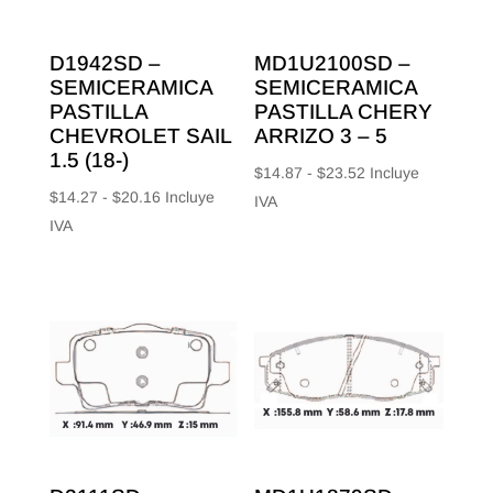
D1942SD –
MD1U2100SD –
SEMICERAMICA
SEMICERAMICA
PASTILLA
PASTILLA CHERY
CHEVROLET SAIL
ARRIZO 3 – 5
1.5 (18-)
Rango
$
14.87
-
$
23.52
Incluye
Rango
$
14.27
-
$
20.16
Incluye
de
IVA
de
IVA
precios:
precios:
desde
desde
$14.87
$14.27
hasta
hasta
$23.52
$20.16