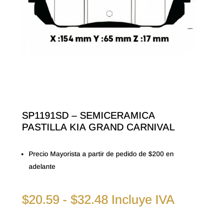
SP1191SD – SEMICERAMICA
PASTILLA KIA GRAND CARNIVAL
Precio Mayorista a partir de pedido de $200 en
adelante
Rango
$
20.59
-
$
32.48
Incluye IVA
de