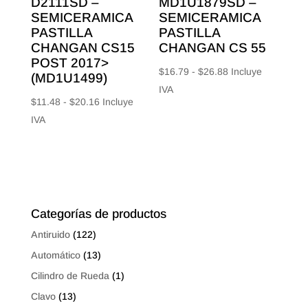
D2111SD –
MD1U1879SD –
SEMICERAMICA
SEMICERAMICA
PASTILLA
PASTILLA
CHANGAN CS15
CHANGAN CS 55
POST 2017>
Rango
$
16.79
-
$
26.88
Incluye
(MD1U1499)
de
IVA
Rango
$
11.48
-
$
20.16
Incluye
precios:
de
IVA
desde
precios:
$16.79
desde
hasta
$11.48
$26.88
hasta
$20.16
Categorías de productos
Antiruido
(122)
Automático
(13)
Cilindro de Rueda
(1)
Clavo
(13)