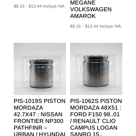
MEGANE
Rango
$
8.15
-
$
13.44
Incluye IVA
VOLKSWAGEN
de
AMAROK
precios:
Rango
$
8.31
-
$
13.44
Incluye IVA
desde
de
$8.15
precios:
hasta
desde
$13.44
$8.31
hasta
$13.44
PIS-1019S PISTON
PIS-1062S PISTON
MORDAZA
MORDAZA 48X51 :
42.7X47 : NISSAN
FORD F150 98..01
FRONTIER NP300
/ RENAULT CLIO
PATHFINR –
CAMPUS LOGAN
URBAN / HYUNDAI
SANRO 15..