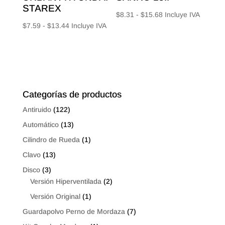
STAREX
Rango
$
8.31
-
$
15.68
Incluye IVA
Rango
$
7.59
-
$
13.44
Incluye IVA
de
de
precios:
precios:
desde
desde
$8.31
$7.59
hasta
hasta
$15.68
Categorías de productos
$13.44
Antiruido
(122)
Automático
(13)
Cilindro de Rueda
(1)
Clavo
(13)
Disco
(3)
Versión Hiperventilada
(2)
Versión Original
(1)
Guardapolvo Perno de Mordaza
(7)