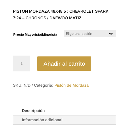
de
precios:
PISTON MORDAZA 48X48.5 : CHEVROLET SPARK
desde
7:24 – CHRONOS / DAEWOO MATIZ
$8.33
hasta
$13.44
Precio Mayorista/Minorista
PIS-
Añadir al carrito
1114S
PISTON
MORDAZA
48X48.5
SKU:
N/D
Categoría:
Pistón de Mordaza
:
CHEVROLET
SPARK
Descripción
7:24
-
Información adicional
CHRONOS