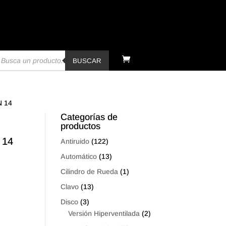
úsqueda
e
BUSCAR
oductos
N 14
Categorías de
productos
 14
Antiruido
(122)
Automático
(13)
Cilindro de Rueda
(1)
Clavo
(13)
Disco
(3)
Versión Hiperventilada
(2)