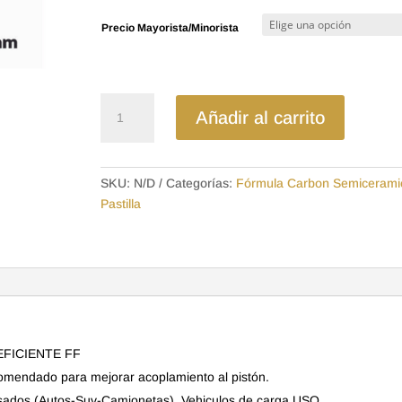
precios:
Precio Mayorista/Minorista
desde
$14.06
hasta
$21.28
MDSP1983SD
Añadir al carrito
-
SEMICERAMICA
PASTILLA
SKU:
N/D
Categorías:
Fórmula Carbon Semicerami
KIA
Pastilla
PICANTO
2017
>
RIN
14
cantidad
EFICIENTE FF
comendado para mejorar acoplamiento al pistón.
sados (Autos-Suv-Camionetas). Vehiculos de carga USO