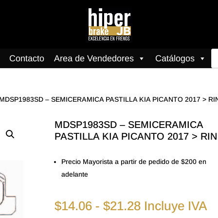
B
Contacto
Area de Vendedores
Catálogos
d
pr
 MDSP1983SD – SEMICERAMICA PASTILLA KIA PICANTO 2017 > RI
MDSP1983SD – SEMICERAMICA
PASTILLA KIA PICANTO 2017 > RIN
Precio Mayorista a partir de pedido de $200 en
adelante
Rango
$
14.06
-
$
21.28
Incluye IVA
de