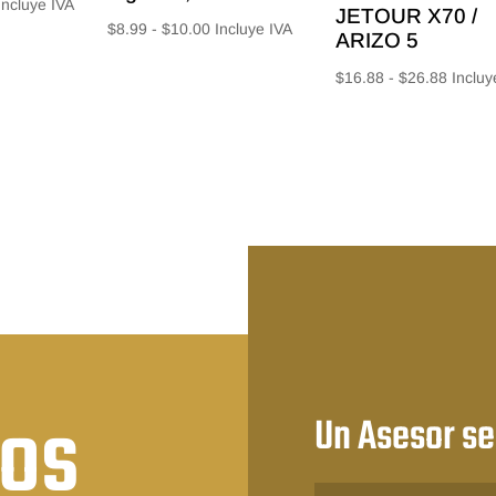
Rango
Incluye IVA
JETOUR X70 /
Rango
$
8.99
-
$
10.00
Incluye IVA
e
ARIZO 5
de
recios:
Rango
$
16.88
-
$
26.88
Incluy
precios:
esde
de
desde
12.36
precios
$8.99
asta
desde
hasta
20.16
$16.88
$10.00
hasta
$26.88
nos
Un Asesor se