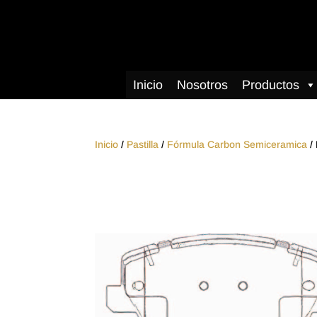
Inicio
Nosotros
Productos
Inicio
/
Pastilla
/
Fórmula Carbon Semiceramica
/