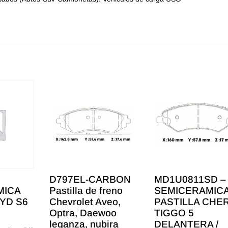
D797EL-CARBON
MD1U0811SD –
MICA
Pastilla de freno
SEMICERAMIC
BYD S6
Chevrolet Aveo,
PASTILLA CHE
Optra, Daewoo
TIGGO 5
leganza, nubira
DELANTERA /