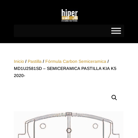
Inicio
/
Pastilla
/
Fórmula Carbon Semiceramica
/
MD1U2581SD – SEMICERAMICA PASTILLA KIA K5
2020-