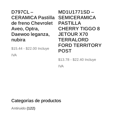
D797CL –
MD1U1771SD –
CERAMICA Pastilla
SEMICERAMICA
de freno Chevrolet
PASTILLA
Aveo, Optra,
CHERRY TIGGO 8
Daewoo leganza,
JETOUR X70
nubira
TERRALORD
FORD TERRITORY
Rango
$
15.44
-
$
22.00
Incluye
POST
de
IVA
Rango
$
13.78
-
$
22.40
Incluye
precios:
de
IVA
desde
precios:
$15.44
desde
hasta
$13.78
$22.00
hasta
$22.40
Categorías de productos
Antiruido
(122)