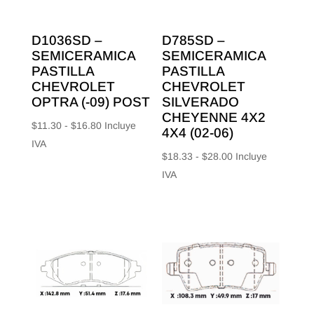
D1036SD –
D785SD –
SEMICERAMICA
SEMICERAMICA
PASTILLA
PASTILLA
CHEVROLET
CHEVROLET
OPTRA (-09) POST
SILVERADO
CHEYENNE 4X2
Rango
$
11.30
-
$
16.80
Incluye
4X4 (02-06)
de
IVA
Rango
$
18.33
-
$
28.00
Incluye
precios:
de
IVA
desde
precios:
$11.30
desde
hasta
$18.33
$16.80
hasta
$28.00