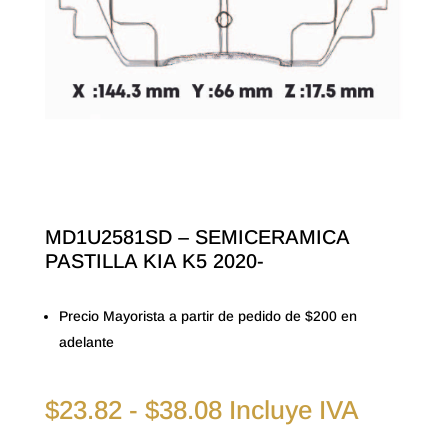
MD1U2581SD – SEMICERAMICA
PASTILLA KIA K5 2020-
Precio Mayorista a partir de pedido de $200 en
adelante
Rango
$
23.82
-
$
38.08
Incluye IVA
de