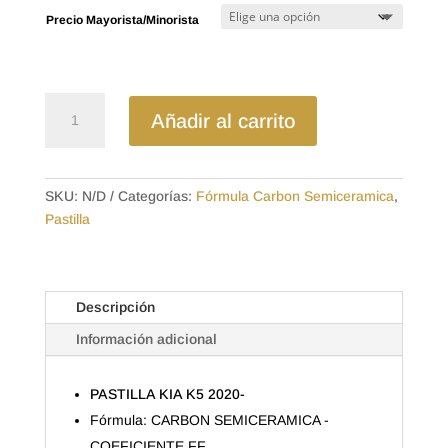
precios:
Precio Mayorista/Minorista
desde
$23.82
hasta
$38.08
MD1U2581SD
Añadir al carrito
-
SEMICERAMICA
PASTILLA
KIA
SKU:
N/D
Categorías:
Fórmula Carbon Semiceramica
,
K5
Pastilla
2020-
cantidad
Descripción
Información adicional
PASTILLA KIA K5 2020-
Fórmula: CARBON SEMICERAMICA -
COEFICIENTE FF