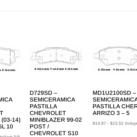
D729SD –
MD1U2100SD –
MICA
SEMICERAMICA
SEMICERAMIC
PASTILLA
PASTILLA CHE
T
CHEVROLET
ARRIZO 3 – 5
(03-14)
MINIBLAZER 99-02
Rango
$
14.87
-
$
23.52
Incluy
6L 10
POST /
de
CHEVROLET S10
ango
Incluye IVA