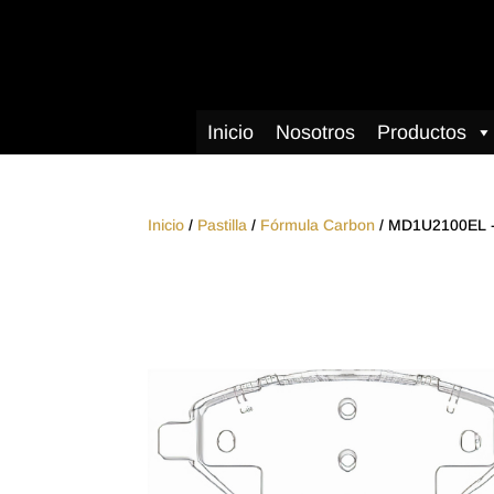
Inicio
Nosotros
Productos
Inicio
/
Pastilla
/
Fórmula Carbon
/ MD1U2100EL 