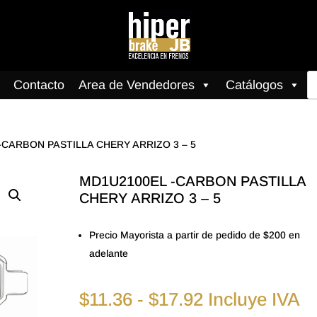
B
Contacto
Area de Vendedores
Catálogos
d
pr
-CARBON PASTILLA CHERY ARRIZO 3 – 5
MD1U2100EL -CARBON PASTILLA
CHERY ARRIZO 3 – 5
Precio Mayorista a partir de pedido de $200 en
adelante
Rango
$
11.36
-
$
17.92
Incluye IVA
de