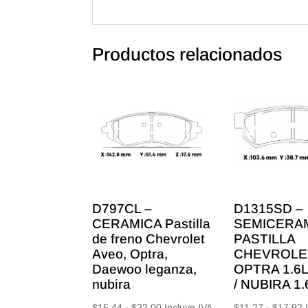
Productos relacionados
D797CL –
D1315SD –
CERAMICA Pastilla
SEMICERA
de freno Chevrolet
PASTILLA
Aveo, Optra,
CHEVROLE
Daewoo leganza,
OPTRA 1.6L 
nubira
/ NUBIRA 1.
Rango
R
$
15.44
-
$
22.00
Incluye IVA
$
11.27
-
$
17.92