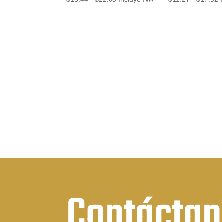
de
d
precios:
p
desde
d
$15.44
$
hasta
h
$22.00
$
Contácta