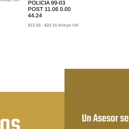
precios
POLICIA 99-03
e
POST 11.06 0.00
desde
recios:
44.24
$14.87
esde
hasta
Rango
$
13.56
-
$
20.16
Incluye IVA
11.27
$23.52
de
asta
precios:
17.92
desde
$13.56
hasta
$20.16
nos
Un Asesor se