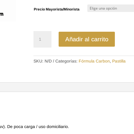
precios:
Precio Mayorista/Minorista
desde
$11.36
hasta
$17.92
MD1U2100EL
Añadir al carrito
-
CARBON
PASTILLA
SKU:
N/D
Categorías:
Fórmula Carbon
,
Pastilla
CHERY
ARRIZO
3
-
5
cantidad
). De poca carga / uso domiciliario.