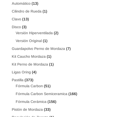
Automático
(13)
VERSA
-20
Cilindro de Rueda
(1)
/
Clavo
(13)
CHERRY
Disco
(3)
FULWIN
Versión Hiperventilada
(2)
(2L-
2G)
Versión Original
(1)
cantidad
Guardapolvo Perno de Mordaza
(7)
Kit Caucho Mordaza
(1)
Kit Perno de Mordaza
(1)
Ligas Oring
(4)
Pastilla
(373)
Fórmula Carbon
(51)
Fórmula Carbon Semiceramica
(166)
Fórmula Cerámica
(156)
Pistón de Mordaza
(33)