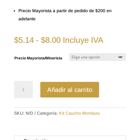
Precio Mayorista a partir de pedido de $200 en
adelante
Rango
$
5.14
-
$
8.00
Incluye IVA
de
precios:
Precio Mayorista/Minorista
desde
$5.14
hasta
$8.00
KCM-
Añadir al carrito
3124
KIT
PISTON
54MM
SKU:
N/D
Categoría:
Kit Caucho Mordaza
CHEVROLET
AVEO
-