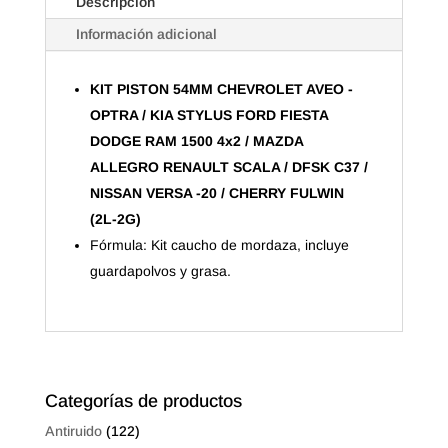
Descripción
OPTRA
/
Información adicional
KIA
STYLUS
KIT PISTON 54MM CHEVROLET AVEO -
FORD
OPTRA / KIA STYLUS FORD FIESTA
FIESTA
DODGE RAM 1500 4x2 / MAZDA
DODGE
RAM
ALLEGRO RENAULT SCALA / DFSK C37 /
1500
NISSAN VERSA -20 / CHERRY FULWIN
4x2
(2L-2G)
/
Fórmula: Kit caucho de mordaza, incluye
MAZDA
guardapolvos y grasa.
ALLEGRO
RENAULT
SCALA
/
DFSK
C37
Categorías de productos
/
Antiruido
(122)
NISSAN