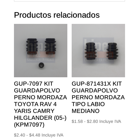
Productos relacionados
GUP-7097 KIT
GUP-871431X KIT
GUARDAPOLVO
GUARDAPOLVO
PERNO MORDAZA
PERNO MORDAZA
TOYOTA RAV 4
TIPO LABIO
YARIS CAMRY
MEDIANO
HILGLANDER (05-)
Rango
$
1.58
-
$
2.80
Incluye IVA
(KPM7097)
de
Rango
$
2.40
-
$
4.48
Incluye IVA
precios: