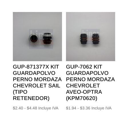
de
desde
precios:
$1.58
desde
hasta
$2.40
$2.80
hasta
$4.48
GUP-871377X KIT
GUP-7062 KIT
GUARDAPOLVO
GUARDAPOLVO
PERNO MORDAZA
PERNO MORDAZA
CHEVROLET SAIL
CHEVROLET
(TIPO
AVEO-OPTRA
RETENEDOR)
(KPM70620)
Rango
Rango
$
2.40
-
$
4.48
Incluye IVA
$
1.94
-
$
3.36
Incluye IVA
de
de
precios:
precios: