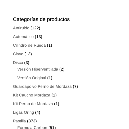
desde
desde
$2.40
$1.94
hasta
hasta
Categorías de productos
$4.48
$3.36
Antiruido
(122)
Automático
(13)
Cilindro de Rueda
(1)
Clavo
(13)
Disco
(3)
Versión Hiperventilada
(2)
Versión Original
(1)
Guardapolvo Perno de Mordaza
(7)
Kit Caucho Mordaza
(1)
Kit Perno de Mordaza
(1)
Ligas Oring
(4)
Pastilla
(373)
Fórmula Carbon
(51)