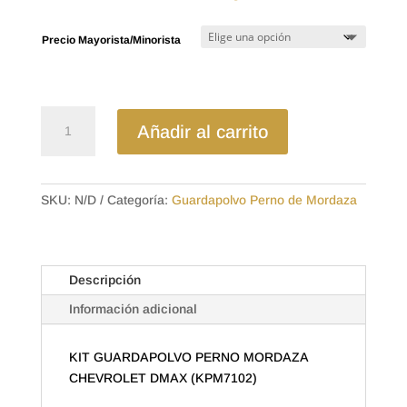
de
precios:
Precio Mayorista/Minorista
desde
$1.94
hasta
$3.36
GUP-
Añadir al carrito
7102
KIT
GUARDAPOLVO
PERNO
SKU:
N/D
Categoría:
Guardapolvo Perno de Mordaza
MORDAZA
CHEVROLET
DMAX
Descripción
(KPM7102)
cantidad
Información adicional
KIT GUARDAPOLVO PERNO MORDAZA
CHEVROLET DMAX (KPM7102)