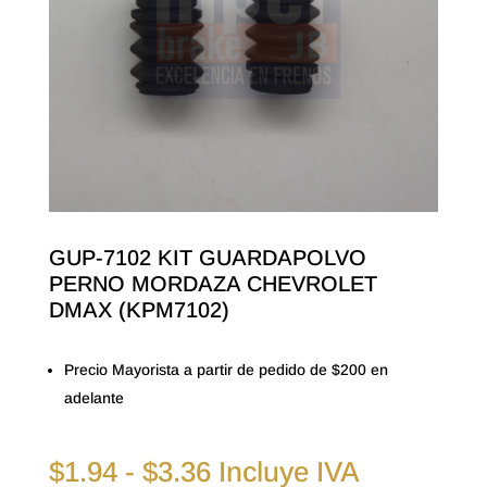
GUP-7102 KIT GUARDAPOLVO
PERNO MORDAZA CHEVROLET
DMAX (KPM7102)
Precio Mayorista a partir de pedido de $200 en
adelante
Rango
$
1.94
-
$
3.36
Incluye IVA