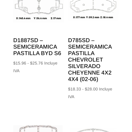
D1887SD –
D785SD –
SEMICERAMICA
SEMICERAMICA
PASTILLA BYD S6
PASTILLA
CHEVROLET
Rango
$
15.96
-
$
25.76
Incluye
SILVERADO
de
IVA
CHEYENNE 4X2
precios:
4X4 (02-06)
desde
Rango
$
18.33
-
$
28.00
Incluye
$15.96
de
IVA
hasta
precios:
$25.76
desde
$18.33
hasta