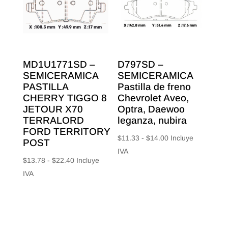
$28.00
MD1U1771SD –
D797SD –
SEMICERAMICA
SEMICERAMICA
PASTILLA
Pastilla de freno
CHERRY TIGGO 8
Chevrolet Aveo,
JETOUR X70
Optra, Daewoo
TERRALORD
leganza, nubira
FORD TERRITORY
Rango
$
11.33
-
$
14.00
Incluye
POST
de
IVA
Rango
$
13.78
-
$
22.40
Incluye
precios:
de
IVA
desde
precios:
$11.33
desde
hasta
$13.78
$14.00
hasta