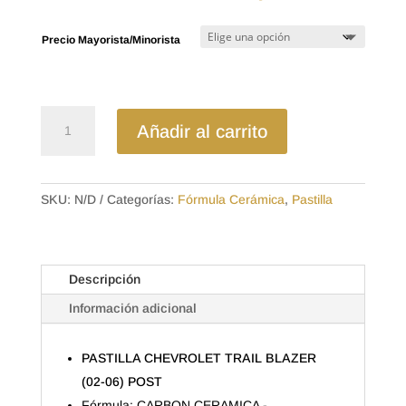
de
precios:
Precio Mayorista/Minorista
desde
$18.07
hasta
$26.88
D883CL
Añadir al carrito
-
CERAMICA
PASTILLA
CHEVROLET
SKU:
N/D
Categorías:
Fórmula Cerámica
,
Pastilla
TRAIL
BLAZER
(02-
Descripción
06)
POST
Información adicional
cantidad
PASTILLA CHEVROLET TRAIL BLAZER
(02-06) POST
Fórmula: CARBON CERAMICA -