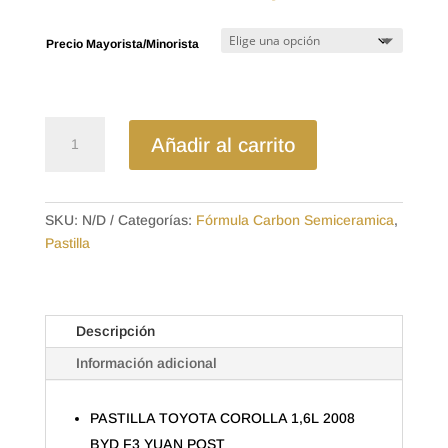
de
precios:
Precio Mayorista/Minorista
desde
$9.59
hasta
$15.68
D835SD
Añadir al carrito
-
SEMICERAMICA
PASTILLA
TOYOTA
SKU:
N/D
Categorías:
Fórmula Carbon Semiceramica
,
COROLLA
Pastilla
1,6L
2008
BYD
Descripción
F3
YUAN
Información adicional
POST
cantidad
PASTILLA TOYOTA COROLLA 1,6L 2008
BYD F3 YUAN POST