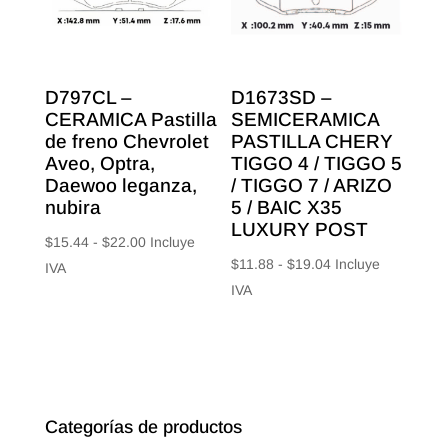
D797CL –
D1673SD –
CERAMICA Pastilla
SEMICERAMICA
de freno Chevrolet
PASTILLA CHERY
Aveo, Optra,
TIGGO 4 / TIGGO 5
Daewoo leganza,
/ TIGGO 7 / ARIZO
nubira
5 / BAIC X35
LUXURY POST
Rango
$
15.44
-
$
22.00
Incluye
Rango
$
11.88
-
$
19.04
Incluye
de
IVA
de
IVA
precios:
precios:
desde
desde
$15.44
$11.88
hasta
hasta
$22.00
$19.04
Categorías de productos