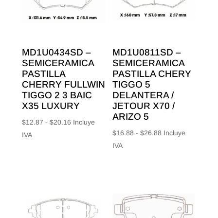
MD1U0434SD –
MD1U0811SD –
SEMICERAMICA
SEMICERAMICA
PASTILLA
PASTILLA CHERY
CHERRY FULLWIN
TIGGO 5
TIGGO 2 3 BAIC
DELANTERA /
X35 LUXURY
JETOUR X70 /
ARIZO 5
Rango
$
12.87
-
$
20.16
Incluye
Rango
$
16.88
-
$
26.88
Incluye
de
IVA
de
IVA
precios:
precios:
desde
desde
$12.87
$16.88
hasta
hasta
$20.16
$26.88