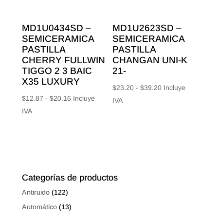
MD1U0434SD –
MD1U2623SD –
SEMICERAMICA
SEMICERAMICA
PASTILLA
PASTILLA
CHERRY FULLWIN
CHANGAN UNI-K
TIGGO 2 3 BAIC
21-
X35 LUXURY
Rango
$
23.20
-
$
39.20
Incluye
Rango
$
12.87
-
$
20.16
Incluye
de
IVA
de
IVA
precios:
precios:
desde
desde
$23.20
$12.87
hasta
hasta
$39.20
$20.16
Categorías de productos
Antiruido
(122)
Automático
(13)