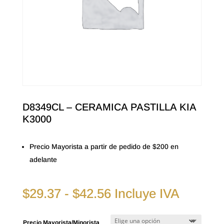
D8349CL – CERAMICA PASTILLA KIA
K3000
Precio Mayorista a partir de pedido de $200 en
adelante
Rango
$
29.37
-
$
42.56
Incluye IVA
de
precios:
Precio Mayorista/Minorista