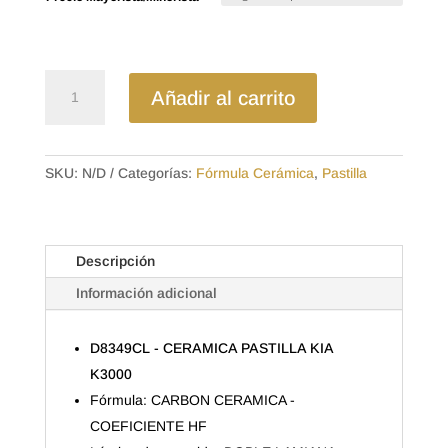
desde
$29.37
hasta
$42.56
D8349CL
Añadir al carrito
-
CERAMICA
PASTILLA
KIA
SKU:
N/D
Categorías:
Fórmula Cerámica
,
Pastilla
K3000
cantidad
Descripción
Información adicional
D8349CL - CERAMICA PASTILLA KIA
K3000
Fórmula: CARBON CERAMICA -
COEFICIENTE HF