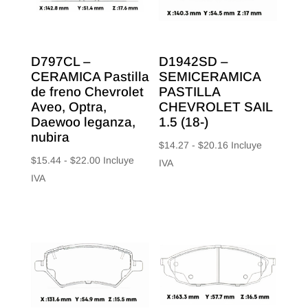
D797CL –
D1942SD –
CERAMICA Pastilla
SEMICERAMICA
de freno Chevrolet
PASTILLA
Aveo, Optra,
CHEVROLET SAIL
Daewoo leganza,
1.5 (18-)
nubira
Rango
$
14.27
-
$
20.16
Incluye
Rango
$
15.44
-
$
22.00
Incluye
de
IVA
de
IVA
precios:
precios:
desde
desde
$14.27
$15.44
hasta
hasta
$20.16
$22.00