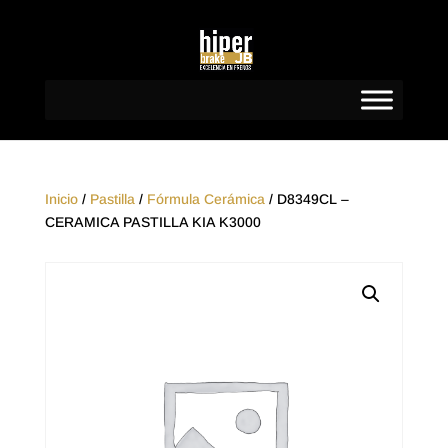
Inicio
/
Pastilla
/
Fórmula Cerámica
/ D8349CL –
CERAMICA PASTILLA KIA K3000