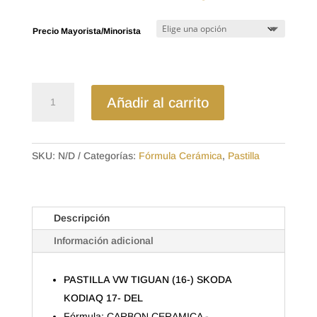
de
precios:
Precio Mayorista/Minorista
desde
$35.01
hasta
$49.28
D602764CL
Añadir al carrito
-
CERAMICA
PASTILLA
VW
SKU:
N/D
Categorías:
Fórmula Cerámica
,
Pastilla
TIGUAN
(16-)
SKODA
Descripción
KODIAQ
17-
Información adicional
DEL
cantidad
PASTILLA VW TIGUAN (16-) SKODA
KODIAQ 17- DEL
Fórmula: CARBON CERAMICA -