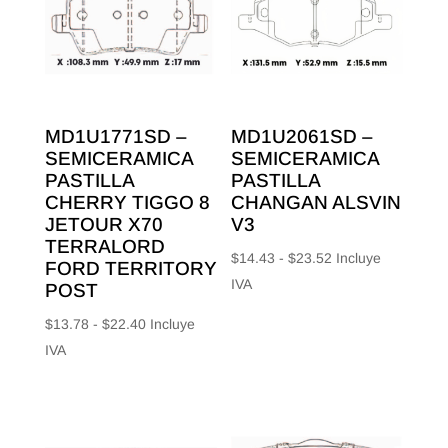
MD1U1771SD –
MD1U2061SD –
SEMICERAMICA
SEMICERAMICA
PASTILLA
PASTILLA
CHERRY TIGGO 8
CHANGAN ALSVIN
JETOUR X70
V3
TERRALORD
Rango
$
14.43
-
$
23.52
Incluye
FORD TERRITORY
de
IVA
POST
precios:
Rango
$
13.78
-
$
22.40
Incluye
desde
de
IVA
$14.43
precios:
hasta
desde
$23.52
$13.78