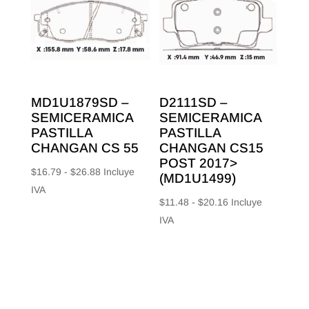
hasta
$22.40
MD1U1879SD –
D2111SD –
SEMICERAMICA
SEMICERAMICA
PASTILLA
PASTILLA
CHANGAN CS 55
CHANGAN CS15
POST 2017>
Rango
$
16.79
-
$
26.88
Incluye
(MD1U1499)
de
IVA
Rango
$
11.48
-
$
20.16
Incluye
precios:
de
IVA
desde
precios:
$16.79
desde
hasta
$11.48
$26.88
hasta
$20.16