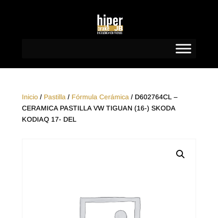
Inicio
/
Pastilla
/
Fórmula Cerámica
/ D602764CL –
CERAMICA PASTILLA VW TIGUAN (16-) SKODA
KODIAQ 17- DEL