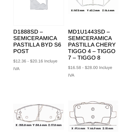
D1888SD –
MD1U1443SD –
SEMICERAMICA
SEMICERAMICA
PASTILLA BYD S6
PASTILLA CHERY
POST
TIGGO 4 – TIGGO
7 – TIGGO 8
Rango
$
12.36
-
$
20.16
Incluye
Rango
$
16.58
-
$
28.00
Incluye
de
IVA
de
IVA
precios:
precios:
desde
desde
$12.36
$16.58
hasta
hasta
$20.16
$28.00