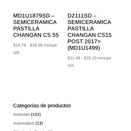
MD1U1879SD –
D2111SD –
SEMICERAMICA
SEMICERAMICA
PASTILLA
PASTILLA
CHANGAN CS 55
CHANGAN CS15
POST 2017>
Rango
$
16.79
-
$
26.88
Incluye
(MD1U1499)
de
IVA
Rango
$
11.48
-
$
20.16
Incluye
precios:
de
IVA
desde
precios:
$16.79
desde
hasta
$11.48
$26.88
hasta
$20.16
Categorías de productos
Antiruido
(122)
Automático
(13)