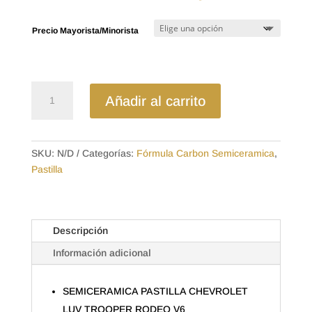
de
precios:
Precio Mayorista/Minorista
desde
$14.87
hasta
$21.28
D579SD
Añadir al carrito
-
SEMICERAMICA
PASTILLA
CHEVROLET
SKU:
N/D
Categorías:
Fórmula Carbon Semiceramica
,
LUV
Pastilla
TROOPER
RODEO
V6
Descripción
cantidad
Información adicional
SEMICERAMICA PASTILLA CHEVROLET
LUV TROOPER RODEO V6