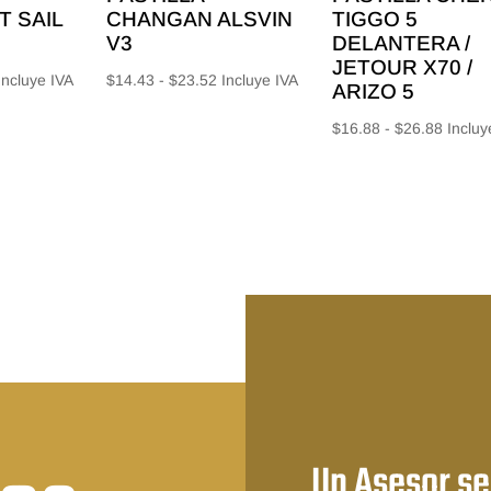
 SAIL
CHANGAN ALSVIN
TIGGO 5
V3
DELANTERA /
JETOUR X70 /
Rango
Rango
Incluye IVA
$
14.43
-
$
23.52
Incluye IVA
ARIZO 5
e
de
Rango
$
16.88
-
$
26.88
Incluy
recios:
precios:
de
esde
desde
precios
12.40
$14.43
desde
asta
hasta
$16.88
17.92
$23.52
hasta
$26.88
Un Asesor se