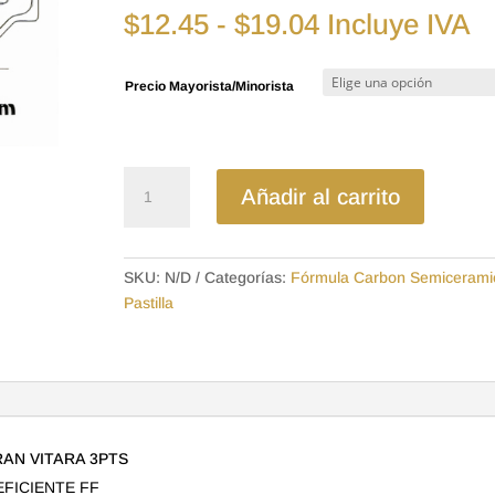
Rango
$
12.45
-
$
19.04
Incluye IVA
de
precios:
Precio Mayorista/Minorista
desde
$12.45
hasta
$19.04
D556SD
Añadir al carrito
-
SEMICERAMICA
PASTILLA
SKU:
N/D
Categorías:
Fórmula Carbon Semicerami
CHEVROLET
Pastilla
VITARA
5PTS
GRAN
VITARA
3PTS
cantidad
RAN VITARA 3PTS
EFICIENTE FF