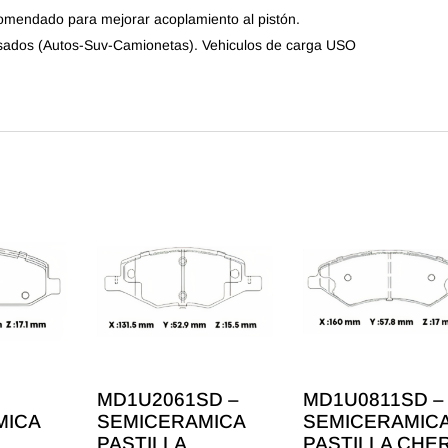
comendado para mejorar acoplamiento al pistón.
sados (Autos-Suv-Camionetas). Vehiculos de carga USO
MD1U2061SD –
MD1U0811SD –
MICA
SEMICERAMICA
SEMICERAMIC
PASTILLA
PASTILLA CHE