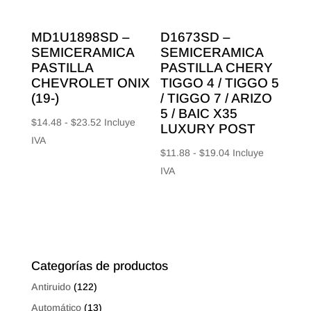
MD1U1898SD –
D1673SD –
SEMICERAMICA
SEMICERAMICA
PASTILLA
PASTILLA CHERY
CHEVROLET ONIX
TIGGO 4 / TIGGO 5
(19-)
/ TIGGO 7 / ARIZO
5 / BAIC X35
Rango
$
14.48
-
$
23.52
Incluye
LUXURY POST
de
IVA
Rango
$
11.88
-
$
19.04
Incluye
precios:
de
IVA
desde
precios:
$14.48
desde
hasta
$11.88
$23.52
hasta
$19.04
Categorías de productos
Antiruido
(122)
Automático
(13)