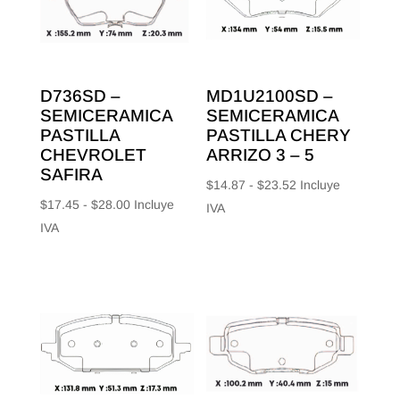
D736SD –
MD1U2100SD –
SEMICERAMICA
SEMICERAMICA
PASTILLA
PASTILLA CHERY
CHEVROLET
ARRIZO 3 – 5
SAFIRA
Rango
$
14.87
-
$
23.52
Incluye
Rango
$
17.45
-
$
28.00
Incluye
de
IVA
de
IVA
precios:
precios:
desde
desde
$14.87
$17.45
hasta
hasta
$23.52
$28.00