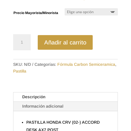
de
precios:
Precio Mayorista/Minorista
desde
$12.22
hasta
$19.04
D536SD
Añadir al carrito
-
SEMICERAMICA
PASTILLA
HONDA
SKU:
N/D
Categorías:
Fórmula Carbon Semiceramica
,
CRV
Pastilla
(02-)
ACCORD
DFSK
Descripción
AX7
POST
Información adicional
cantidad
PASTILLA HONDA CRV (02-) ACCORD
DFSK AX7 POST