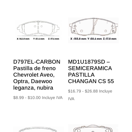
D797EL-CARBON
MD1U1879SD –
Pastilla de freno
SEMICERAMICA
Chevrolet Aveo,
PASTILLA
Optra, Daewoo
CHANGAN CS 55
leganza, nubira
Rango
$
16.79
-
$
26.88
Incluye
Rango
$
8.99
-
$
10.00
Incluye IVA
de
IVA
de
precios:
precios:
desde
desde
$16.79
$8.99
hasta