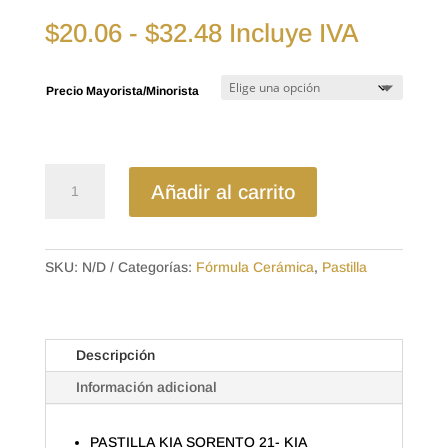
Rango
$
20.06
-
$
32.48
Incluye IVA
de
precios:
Precio Mayorista/Minorista
desde
$20.06
hasta
$32.48
D2381CL
Añadir al carrito
-
CERAMICA
PASTILLA
KIA
SKU:
N/D
Categorías:
Fórmula Cerámica
,
Pastilla
SORENTO
21-
KIA
Descripción
CARNIVAL
19-
Información adicional
KIA
SEDONA
PASTILLA KIA SORENTO 21- KIA