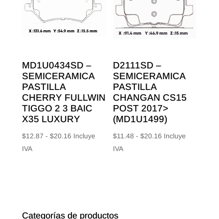
hasta
$26.88
$10.00
MD1U0434SD –
D2111SD –
SEMICERAMICA
SEMICERAMICA
PASTILLA
PASTILLA
CHERRY FULLWIN
CHANGAN CS15
TIGGO 2 3 BAIC
POST 2017>
X35 LUXURY
(MD1U1499)
Rango
Rango
$
12.87
-
$
20.16
Incluye
$
11.48
-
$
20.16
Incluye
de
de
IVA
IVA
precios:
precios:
desde
desde
$12.87
$11.48
hasta
hasta
$20.16
$20.16
Categorías de productos