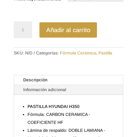
desde
$22.47
hasta
$35.84
D2153CL
Añadir al carrito
-
CERAMICA
PASTILLA
HYUNDAI
SKU:
N/D
Categorías:
Fórmula Cerámica
,
Pastilla
H350
cantidad
Descripción
Información adicional
PASTILLA HYUNDAI H350
Fórmula: CARBON CERAMICA -
COEFICIENTE HF
Lámina de respaldo: DOBLE LAMIANA -