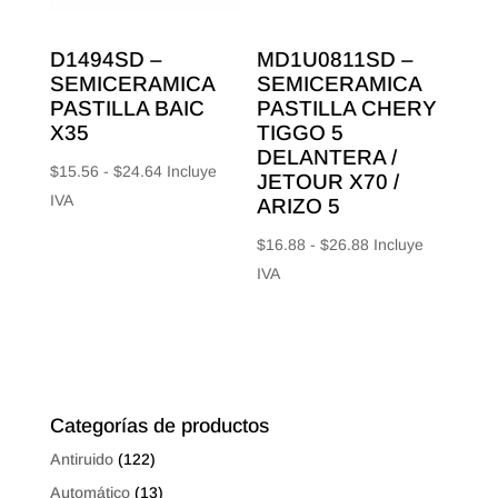
D1494SD –
MD1U0811SD –
SEMICERAMICA
SEMICERAMICA
PASTILLA BAIC
PASTILLA CHERY
X35
TIGGO 5
DELANTERA /
Rango
$
15.56
-
$
24.64
Incluye
JETOUR X70 /
de
IVA
ARIZO 5
precios:
Rango
$
16.88
-
$
26.88
Incluye
desde
de
IVA
$15.56
precios:
hasta
desde
$24.64
$16.88
hasta
$26.88
Categorías de productos
Antiruido
(122)
Automático
(13)