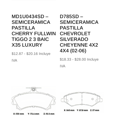
MD1U0434SD –
D785SD –
SEMICERAMICA
SEMICERAMICA
PASTILLA
PASTILLA
CHERRY FULLWIN
CHEVROLET
TIGGO 2 3 BAIC
SILVERADO
X35 LUXURY
CHEYENNE 4X2
4X4 (02-06)
Rango
$
12.87
-
$
20.16
Incluye
Rango
$
18.33
-
$
28.00
Incluye
de
IVA
de
IVA
precios:
precios:
desde
desde
$12.87
$18.33
hasta
hasta
$20.16
$28.00