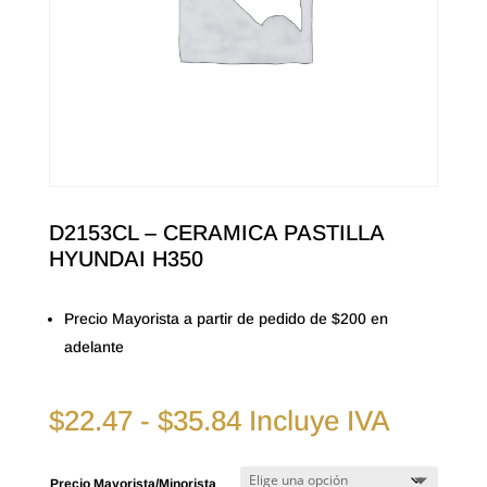
D2153CL – CERAMICA PASTILLA
HYUNDAI H350
Precio Mayorista a partir de pedido de $200 en
adelante
Rango
$
22.47
-
$
35.84
Incluye IVA
de
precios:
Precio Mayorista/Minorista