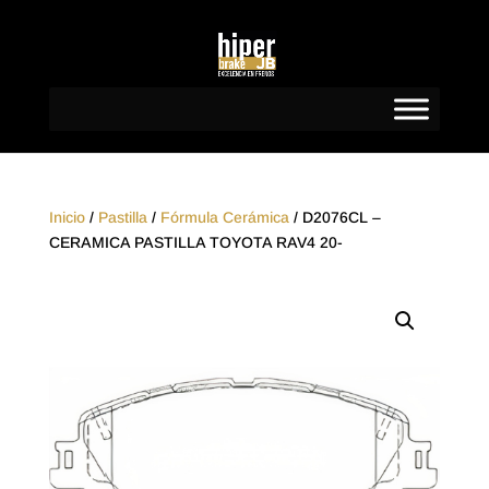
Inicio
/
Pastilla
/
Fórmula Cerámica
/ D2076CL –
CERAMICA PASTILLA TOYOTA RAV4 20-