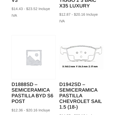
V3
TIGGO 2 3 BAIC
X35 LUXURY
Rango
$
14.43
-
$
23.52
Incluye
Rango
$
12.87
-
$
20.16
Incluye
de
IVA
de
IVA
precios:
precios:
desde
desde
$14.43
$12.87
hasta
hasta
$23.52
$20.16
D1888SD –
D1942SD –
SEMICERAMICA
SEMICERAMICA
PASTILLA BYD S6
PASTILLA
POST
CHEVROLET SAIL
1.5 (18-)
Rango
$
12.36
-
$
20.16
Incluye