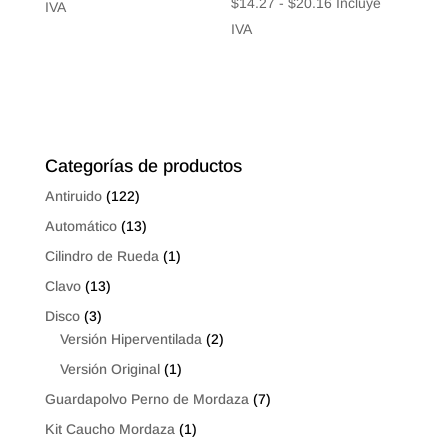
Rango
$
14.27
-
$
20.16
Incluye
de
IVA
de
IVA
precios:
precios:
desde
desde
$12.36
$14.27
hasta
hasta
$20.16
$20.16
Categorías de productos
Antiruido
(122)
Automático
(13)
Cilindro de Rueda
(1)
Clavo
(13)
Disco
(3)
Versión Hiperventilada
(2)
Versión Original
(1)
Guardapolvo Perno de Mordaza
(7)
Kit Caucho Mordaza
(1)