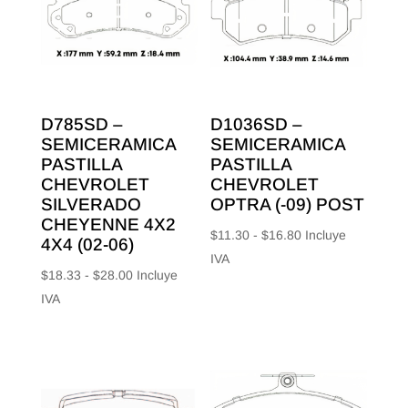
D785SD –
D1036SD –
SEMICERAMICA
SEMICERAMICA
PASTILLA
PASTILLA
CHEVROLET
CHEVROLET
SILVERADO
OPTRA (-09) POST
CHEYENNE 4X2
Rango
$
11.30
-
$
16.80
Incluye
4X4 (02-06)
de
IVA
Rango
$
18.33
-
$
28.00
Incluye
precios:
de
IVA
desde
precios:
$11.30
desde
hasta
$18.33
$16.80
hasta