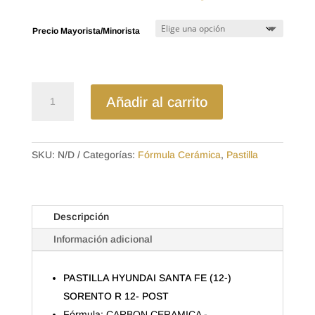
de
precios:
Precio Mayorista/Minorista
desde
$15.13
hasta
$24.64
D1816CL
Añadir al carrito
-
CERAMICA
PASTILLA
HYUNDAI
SKU:
N/D
Categorías:
Fórmula Cerámica
,
Pastilla
SANTA
FE
(12-)
Descripción
SORENTO
R
Información adicional
12-
POST
PASTILLA HYUNDAI SANTA FE (12-)
cantidad
SORENTO R 12- POST
Fórmula: CARBON CERAMICA -