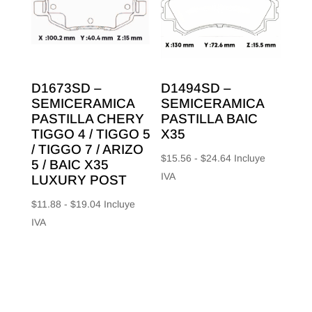
$28.00
D1673SD –
D1494SD –
SEMICERAMICA
SEMICERAMICA
PASTILLA CHERY
PASTILLA BAIC
TIGGO 4 / TIGGO 5
X35
/ TIGGO 7 / ARIZO
Rango
$
15.56
-
$
24.64
Incluye
5 / BAIC X35
de
IVA
LUXURY POST
precios:
Rango
$
11.88
-
$
19.04
Incluye
desde
de
IVA
$15.56
precios:
hasta
desde
$24.64
$11.88
hasta
$19.04