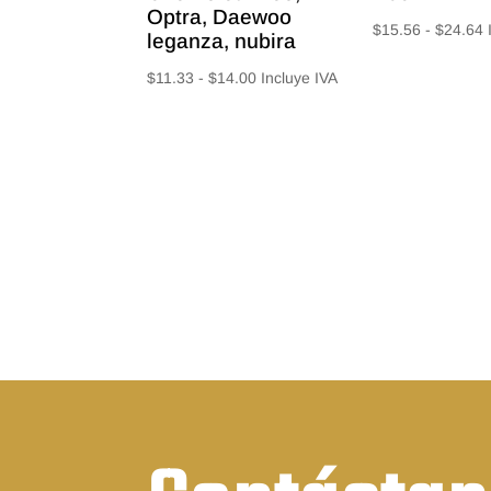
Optra, Daewoo
$
15.56
-
$
24.64
leganza, nubira
d
Rango
$
11.33
-
$
14.00
Incluye IVA
p
de
d
precios:
$
desde
h
$11.33
$
hasta
$14.00