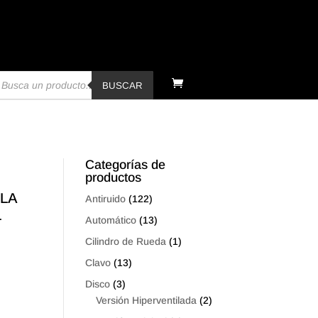
úsqueda
e
BUSCAR
oductos
Categorías de
productos
LLA
Antiruido
(122)
L
Automático
(13)
Cilindro de Rueda
(1)
Clavo
(13)
Disco
(3)
Versión Hiperventilada
(2)