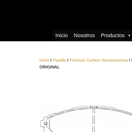
Inicio
Nosotros
Productos
Inicio
/
Pastilla
/
Fórmula Carbon Semiceramica
/
ORIGINAL