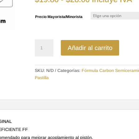
de
precios:
Precio Mayorista/Minorista
desde
$19.80
hasta
$28.00
D1523SD
Añadir al carrito
-
SEMICERAMICA
PASTILLA
SKU:
N/D
Categorías:
Fórmula Carbon Semicerami
TOYOTA
Pastilla
HILUX
4X2
(10-)
ORIGINAL
cantidad
IGINAL
EFICIENTE FF
comendado para mejorar acoplamiento al pistón.