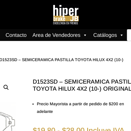
B
Contacto
Area de Vendedores
Catálogos
d
pr
 D1523SD – SEMICERAMICA PASTILLA TOYOTA HILUX 4X2 (10-)
D1523SD – SEMICERAMICA PASTI
TOYOTA HILUX 4X2 (10-) ORIGINA
Precio Mayorista a partir de pedido de $200 en
adelante
Rango
$
19.80
-
$
28.00
Incluye IVA