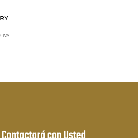
ORY
e IVA
:
 Contactará con Usted