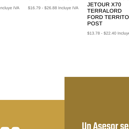
JETOUR X70
Rango
Rango
Incluye IVA
$
16.79
-
$
26.88
Incluye IVA
TERRALORD
e
de
FORD TERRIT
recios:
precios:
POST
esde
desde
Rango
$
13.78
-
$
22.40
Incluy
15.56
$16.79
de
asta
hasta
precios
24.64
$26.88
desde
$13.78
hasta
$22.40
Un Asesor se