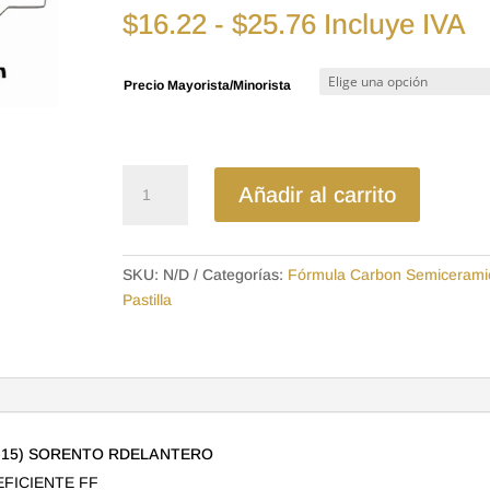
Rango
$
16.22
-
$
25.76
Incluye IVA
de
precios:
Precio Mayorista/Minorista
desde
$16.22
hasta
$25.76
D1202SD
Añadir al carrito
-
SEMICERAMICA
PASTILLA
SKU:
N/D
Categorías:
Fórmula Carbon Semicerami
HYUNDAI
Pastilla
SANTA
FE
NEW
(08-
15)
SORENTO
RDELANTERO
8-15) SORENTO RDELANTERO
cantidad
EFICIENTE FF