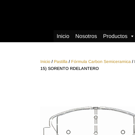
Inicio
Nosotros
Productos
Inicio
/
Pastilla
/
Fórmula Carbon Semiceramica
/
15) SORENTO RDELANTERO