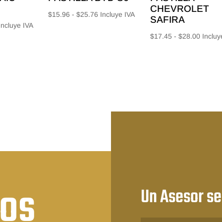
CHEVROLET
Rango
$
15.96
-
$
25.76
Incluye IVA
SAFIRA
Rango
Incluye IVA
de
Rango
$
17.45
-
$
28.00
Incluy
e
precios:
de
recios:
desde
precios
esde
$15.96
desde
15.56
hasta
$17.45
asta
$25.76
hasta
24.64
$28.00
nos
Un Asesor se