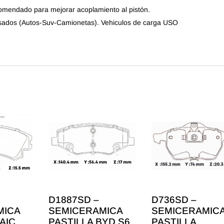
comendado para mejorar acoplamiento al pistón.
sados (Autos-Suv-Camionetas). Vehiculos de carga USO
D1887SD –
D736SD –
MICA
SEMICERAMICA
SEMICERAMIC
AIC
PASTILLA BYD S6
PASTILLA