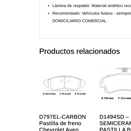
Lámina de respaldo: Material sintético re
Recomendado: Vehículos liviano - semipe
DOMICILIARIO-COMERCIAL.
Productos relacionados
D797EL-CARBON
D1494SD –
Pastilla de freno
SEMICERA
Chevrolet Aveo,
PASTILLA B