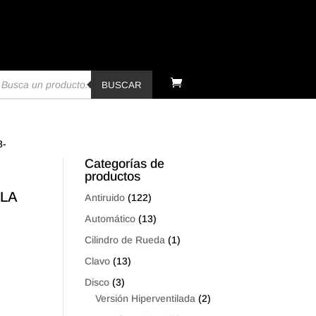
úsqueda
e
BUSCAR
oductos
8-
Categorías de
productos
LLA
Antiruido
(122)
Automático
(13)
Cilindro de Rueda
(1)
Clavo
(13)
Disco
(3)
Versión Hiperventilada
(2)