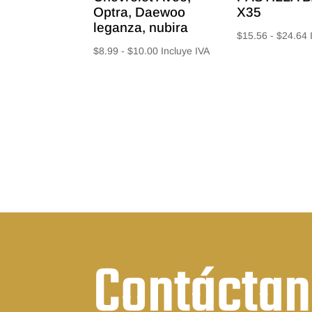
Optra, Daewoo
X35
leganza, nubira
$
15.56
-
$
24.64
Rango
$
8.99
-
$
10.00
Incluye IVA
d
de
p
precios:
d
desde
$
$8.99
h
hasta
$
$10.00
Contácta