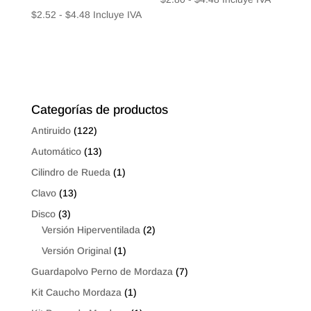
Rango
$
2.52
-
$
4.48
Incluye IVA
de
de
precios:
precios:
desde
desde
$2.80
$2.52
hasta
hasta
$4.48
Categorías de productos
$4.48
Antiruido
(122)
Automático
(13)
Cilindro de Rueda
(1)
Clavo
(13)
Disco
(3)
Versión Hiperventilada
(2)
Versión Original
(1)
Guardapolvo Perno de Mordaza
(7)
Kit Caucho Mordaza
(1)