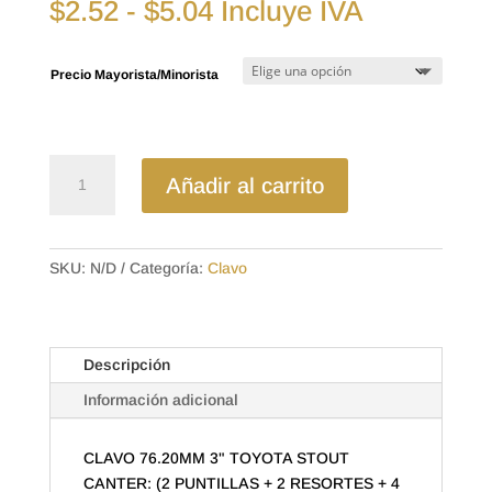
Rango
$
2.52
-
$
5.04
Incluye IVA
de
precios:
Precio Mayorista/Minorista
desde
$2.52
hasta
$5.04
CLA-
Añadir al carrito
6100
CLAVO
76.20MM
3"
SKU:
N/D
Categoría:
Clavo
TOYOTA
STOUT
CANTER:
Descripción
(2
PUNTILLAS
Información adicional
+
2
CLAVO 76.20MM 3" TOYOTA STOUT
RESORTES
CANTER: (2 PUNTILLAS + 2 RESORTES + 4