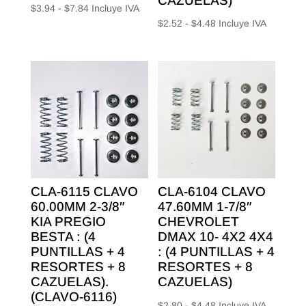
CAZUELAS)
Rango
$
3.94
-
$
7.84
Incluye IVA
Rango
$
2.52
-
$
4.48
Incluye IVA
de
de
precios:
precios:
desde
desde
$3.94
$2.52
hasta
hasta
$7.84
$4.48
CLA-6115 CLAVO
CLA-6104 CLAVO
60.00MM 2-3/8″
47.60MM 1-7/8″
KIA PREGIO
CHEVROLET
BESTA : (4
DMAX 10- 4X2 4X4
PUNTILLAS + 4
: (4 PUNTILLAS + 4
RESORTES + 8
RESORTES + 8
CAZUELAS).
CAZUELAS)
(CLAVO-6116)
Rango
$
2.80
-
$
4.48
Incluye IVA