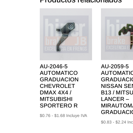
AU-2046-5
AU-2059-5
AUTOMATICO
AUTOMATI
GRADUACION
GRADUACI
CHEVROLET
NISSAN SE
DMAX 4X4 /
B13 / MITS
MITSUBISHI
LANCER –
SPORTERO R
MIRAUTOM
GRADUACI
Rango
$
0.76
-
$
1.68
Incluye IVA
Ra
$
0.83
-
$
2.24
Inc
de
de
precios: