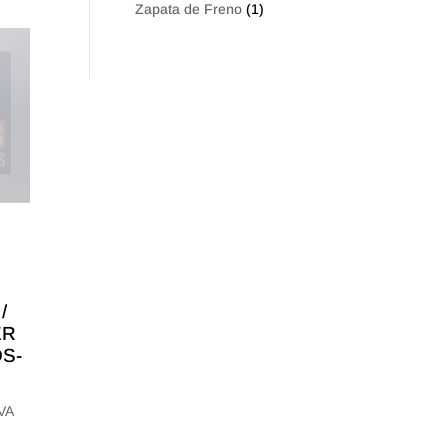
Zapata de Freno
(1)
/
ER
OS-
IVA