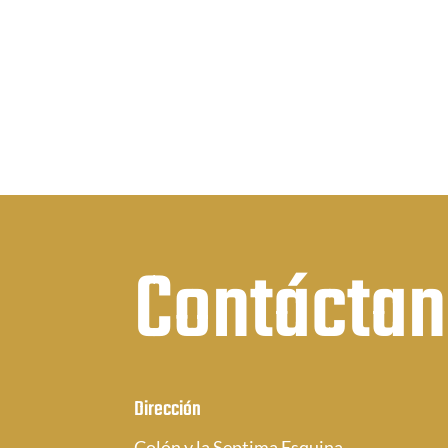
pre
desde
des
$0.76
$0.
hasta
has
$1.68
$2.
Contácta
Dirección
Colón y la Septima Esquina