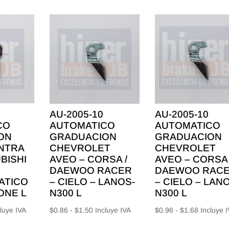
AU-2005-10
AU-2005-10
CO
AUTOMATICO
AUTOMATICO
ON
GRADUACION
GRADUACION
NTRA
CHEVROLET
CHEVROLET
UBISHI
AVEO – CORSA /
AVEO – CORSA 
DAEWOO RACER
DAEWOO RAC
ATICO
– CIELO – LANOS-
– CIELO – LAN
ONE L
N300 L
N300 L
ngo
Rango
Rango
luye IVA
$
0.86
-
$
1.50
Incluye IVA
$
0.96
-
$
1.68
Incluye 
de
de