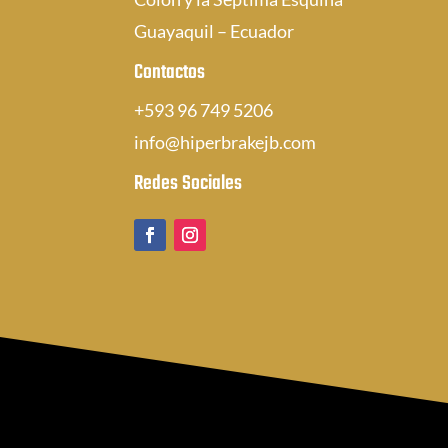
Guayaquil – Ecuador
Contactos
+593 96 749 5206
info@hiperbrakejb.com
Redes Sociales