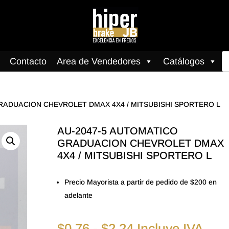
B
Contacto
Area de Vendedores
Catálogos
d
pr
GRADUACION CHEVROLET DMAX 4X4 / MITSUBISHI SPORTERO L
AU-2047-5 AUTOMATICO
GRADUACION CHEVROLET DMAX
4X4 / MITSUBISHI SPORTERO L
Precio Mayorista a partir de pedido de $200 en
adelante
Rango
$
0.76
-
$
2.24
Incluye IVA