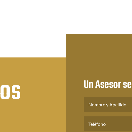
cios:
precios:
precios:
de
desde
desde
83
$0.86
$0.96
ta
hasta
hasta
24
$1.50
$1.68
nos
Un Asesor se