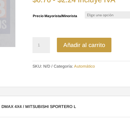
de
precios:
Precio Mayorista/Minorista
desde
$0.76
hasta
$2.24
AU-
Añadir al carrito
2047-
5
AUTOMATICO
SKU:
N/D
Categoría:
Automático
GRADUACION
CHEVROLET
DMAX
4X4
/
MITSUBISHI
MAX 4X4 / MITSUBISHI SPORTERO L
SPORTERO
L
cantidad