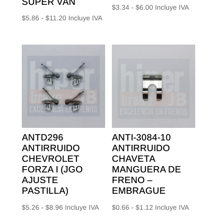
SUPER VAN
Rango
$
3.34
-
$
6.00
Incluye IVA
Rango
$
5.86
-
$
11.20
Incluye IVA
de
de
precios:
precios:
desde
desde
$3.34
$5.86
hasta
hasta
$6.00
$11.20
ANTD296
ANTI-3084-10
ANTIRRUIDO
ANTIRRUIDO
CHEVROLET
CHAVETA
FORZA I (JGO
MANGUERA DE
AJUSTE
FRENO –
PASTILLA)
EMBRAGUE
Rango
Rango
$
5.26
-
$
8.96
Incluye IVA
$
0.66
-
$
1.12
Incluye IVA