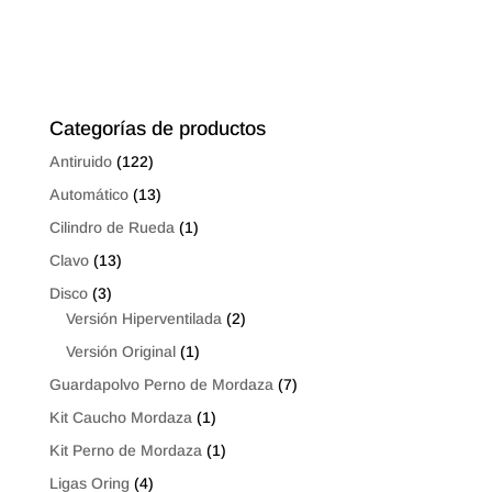
de
de
precios:
precios:
desde
desde
$5.26
$0.66
hasta
hasta
Categorías de productos
$8.96
$1.12
Antiruido
(122)
Automático
(13)
Cilindro de Rueda
(1)
Clavo
(13)
Disco
(3)
Versión Hiperventilada
(2)
Versión Original
(1)
Guardapolvo Perno de Mordaza
(7)
Kit Caucho Mordaza
(1)
Kit Perno de Mordaza
(1)
Ligas Oring
(4)