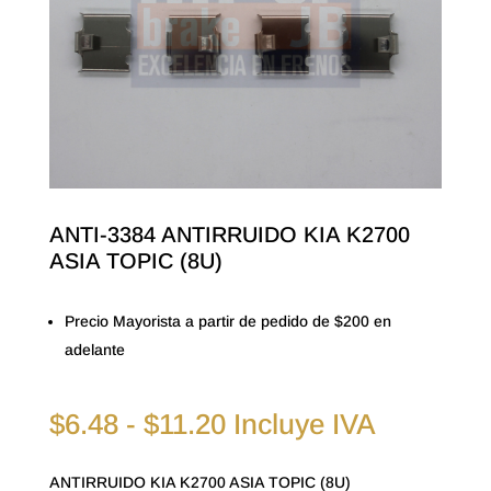
ANTI-3384 ANTIRRUIDO KIA K2700
ASIA TOPIC (8U)
Precio Mayorista a partir de pedido de $200 en
adelante
Rango
$
6.48
-
$
11.20
Incluye IVA
de
precios:
ANTIRRUIDO KIA K2700 ASIA TOPIC (8U)