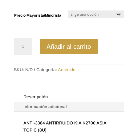
desde
$6.48
hasta
Precio Mayorista/Minorista
$11.20
ANTI-
Añadir al carrito
3384
ANTIRRUIDO
KIA
K2700
SKU:
N/D
Categoría:
Antiruido
ASIA
TOPIC
(8U)
Descripción
cantidad
Información adicional
ANTI-3384 ANTIRRUIDO KIA K2700 ASIA
TOPIC (8U)