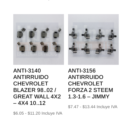
precios:
de
desde
precios:
$4.85
desde
hasta
$4.20
$11.20
hasta
$7.84
ANTI-3140
ANTI-3156
ANTIRRUIDO
ANTIRRUIDO
CHEVROLET
CHEVROLET
BLAZER 98..02 /
FORZA 2 STEEM
GREAT WALL 4X2
1.3-1.6 – JIMMY
– 4X4 10..12
Rango
$
7.47
-
$
13.44
Incluye IVA
Rango
$
6.05
-
$
11.20
Incluye IVA
de
de
precios:
precios:
desde