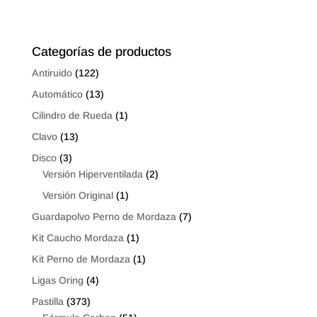
desde
$7.47
$6.05
hasta
hasta
$13.44
Categorías de productos
$11.20
Antiruido
(122)
Automático
(13)
Cilindro de Rueda
(1)
Clavo
(13)
Disco
(3)
Versión Hiperventilada
(2)
Versión Original
(1)
Guardapolvo Perno de Mordaza
(7)
Kit Caucho Mordaza
(1)
Kit Perno de Mordaza
(1)
Ligas Oring
(4)
Pastilla
(373)