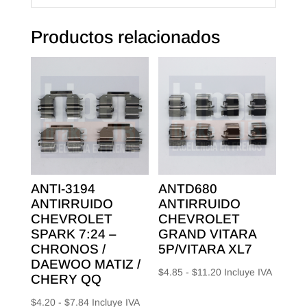
Productos relacionados
ANTI-3194
ANTD680
ANTIRRUIDO
ANTIRRUIDO
CHEVROLET
CHEVROLET
SPARK 7:24 –
GRAND VITARA
CHRONOS /
5P/VITARA XL7
DAEWOO MATIZ /
Rango
$
4.85
-
$
11.20
Incluye IVA
CHERY QQ
de
Rango
$
4.20
-
$
7.84
Incluye IVA