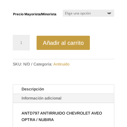
desde
$3.74
hasta
Precio Mayorista/Minorista
$6.72
ANTD797
Añadir al carrito
ANTIRRUIDO
CHEVROLET
AVEO
OPTRA
SKU:
N/D
Categoría:
Antiruido
/
NUBIRA
cantidad
Descripción
Información adicional
ANTD797 ANTIRRUIDO CHEVROLET AVEO
OPTRA / NUBIRA