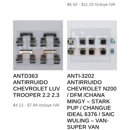
Rango
$
6.50
-
$
11.20
Incluye IVA
precios:
de
desde
precios:
$4.26
desde
hasta
$6.50
$7.00
hasta
$11.20
ANTD363
ANTI-3202
ANTIRRUIDO
ANTIRRUIDO
CHEVROLET LUV
CHEVROLET N200
TROOPER 2.2 2.3
/ DFM /CHANA
MINGY – STARK
Rango
$
4.12
-
$
7.84
Incluye IVA
PUP / CHANGUE
de
IDEAL 6376 / SAIC
precios:
WULING – VAN-
SUPER VAN
desde