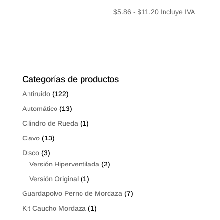
$4.12
Rango
$
5.86
-
$
11.20
Incluye IVA
hasta
de
$7.84
precios:
desde
$5.86
hasta
Categorías de productos
$11.20
Antiruido
(122)
Automático
(13)
Cilindro de Rueda
(1)
Clavo
(13)
Disco
(3)
Versión Hiperventilada
(2)
Versión Original
(1)
Guardapolvo Perno de Mordaza
(7)
Kit Caucho Mordaza
(1)