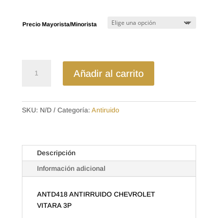
desde
$5.45
hasta
Precio Mayorista/Minorista
$8.96
ANTD418
Añadir al carrito
ANTIRRUIDO
CHEVROLET
VITARA
3P
SKU:
N/D
Categoría:
Antiruido
cantidad
Descripción
Información adicional
ANTD418 ANTIRRUIDO CHEVROLET
VITARA 3P