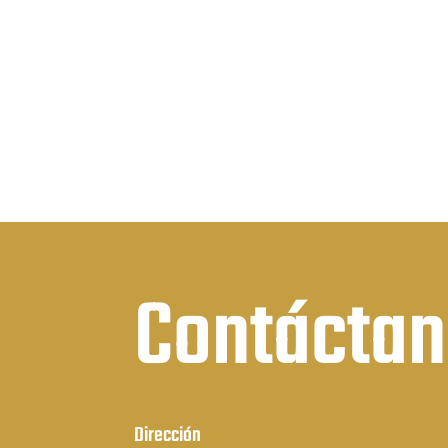
$5
de
ha
precios:
$1
desde
$4.77
hasta
$8.96
Contácta
Dirección