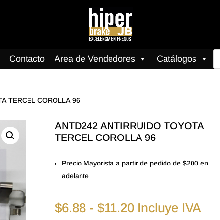
B
Contacto
Area de Vendedores
Catálogos
d
pr
TA TERCEL COROLLA 96
ANTD242 ANTIRRUIDO TOYOTA
TERCEL COROLLA 96
Precio Mayorista a partir de pedido de $200 en
adelante
Rango
$
6.88
-
$
11.20
Incluye IVA
de