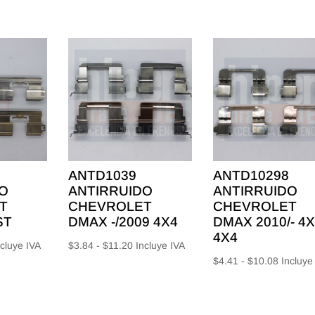
ANTD1039
ANTD10298
O
ANTIRRUIDO
ANTIRRUIDO
T
CHEVROLET
CHEVROLET
ST
DMAX -/2009 4X4
DMAX 2010/- 4
4X4
ngo
Rango
ncluye IVA
$
3.84
-
$
11.20
Incluye IVA
Rango
$
4.41
-
$
10.08
Incluye
de
de
ecios:
precios:
precios:
sde
desde