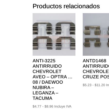
Productos relacionados
ANTI-3225
ANTD1468
ANTIRRUIDO
ANTIRRUID
CHEVROLET
CHEVROLE
AVEO – OPTRA …
CRUZE PO
08 / DAEWOO
Ra
$
5.23
-
$
11.20
I
NUBIRA –
de
LEGANZA –
pr
TACUMA
de
Rango
$
4.77
-
$
8.96
Incluye IVA