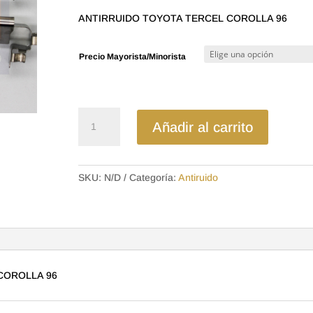
precios:
ANTIRRUIDO TOYOTA TERCEL COROLLA 96
desde
$6.88
Precio Mayorista/Minorista
hasta
$11.20
ANTD242
Añadir al carrito
ANTIRRUIDO
TOYOTA
TERCEL
SKU:
N/D
Categoría:
Antiruido
COROLLA
96
cantidad
COROLLA 96