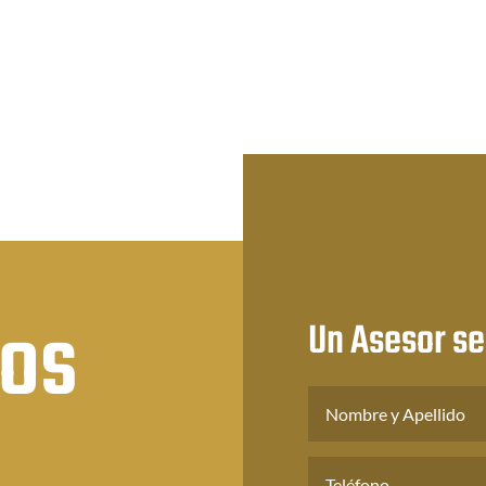
desde
.23
$3.84
$4.41
sta
hasta
hasta
1.20
$11.20
$10.08
nos
Un Asesor se