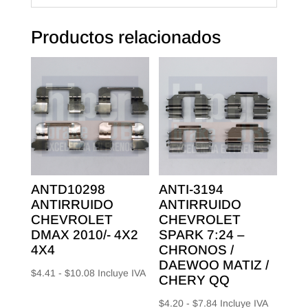
Productos relacionados
ANTD10298
ANTI-3194
ANTIRRUIDO
ANTIRRUIDO
CHEVROLET
CHEVROLET
DMAX 2010/- 4X2
SPARK 7:24 –
4X4
CHRONOS /
DAEWOO MATIZ /
Rango
$
4.41
-
$
10.08
Incluye IVA
CHERY QQ
de
Rango
$
4.20
-
$
7.84
Incluye IVA