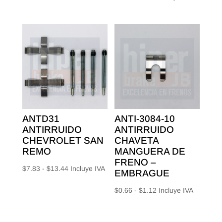
precios:
de
desde
precios:
$4.41
desde
hasta
$4.20
$10.08
hasta
$7.84
ANTD31
ANTI-3084-10
ANTIRRUIDO
ANTIRRUIDO
CHEVROLET SAN
CHAVETA
REMO
MANGUERA DE
FRENO –
Rango
$
7.83
-
$
13.44
Incluye IVA
EMBRAGUE
de
Rango
$
0.66
-
$
1.12
Incluye IVA
precios:
de
desde
precios:
$7.83