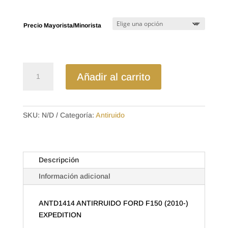
desde
$5.57
hasta
Precio Mayorista/Minorista
$11.20
ANTD1414
Añadir al carrito
ANTIRRUIDO
FORD
F150
(2010-)
SKU:
N/D
Categoría:
Antiruido
EXPEDITION
cantidad
Descripción
Información adicional
ANTD1414 ANTIRRUIDO FORD F150 (2010-)
EXPEDITION