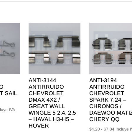
ANTI-3144
ANTI-3194
O
ANTIRRUIDO
ANTIRRUIDO
 SAIL
CHEVROLET
CHEVROLET
DMAX 4X2 /
SPARK 7:24 –
GREAT WALL
CHRONOS /
ngo
luye IVA
WINGLE 5 2.4. 2.5
DAEWOO MATIZ
– HAVAL H3-H5 –
CHERY QQ
cios:
HOVER
Rango
$
4.20
-
$
7.84
Incluye 