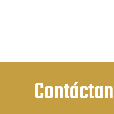
des
precios:
$2.
desde
has
$6.05
$5.
hasta
$11.20
Contácta