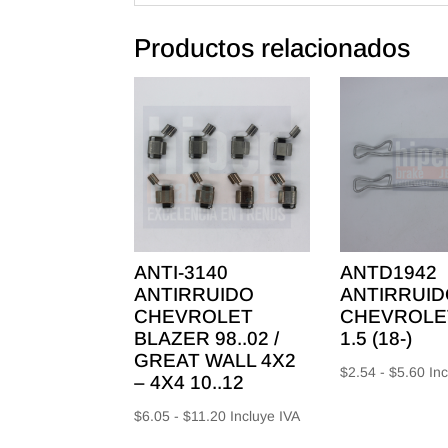
Productos relacionados
ANTI-3140
ANTD1942
ANTIRRUIDO
ANTIRRUID
CHEVROLET
CHEVROLET
BLAZER 98..02 /
1.5 (18-)
GREAT WALL 4X2
Ra
$
2.54
-
$
5.60
Inc
– 4X4 10..12
de
Rango
$
6.05
-
$
11.20
Incluye IVA
pre
de