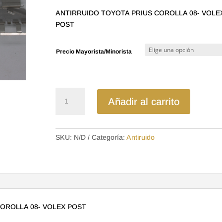
precios:
ANTIRRUIDO TOYOTA PRIUS COROLLA 08- VOLE
desde
POST
$5.23
hasta
Precio Mayorista/Minorista
$11.20
ANTD1354
Añadir al carrito
ANTIRRUIDO
TOYOTA
PRIUS
SKU:
N/D
Categoría:
Antiruido
COROLLA
08-
VOLEX
POST
cantidad
OROLLA 08- VOLEX POST