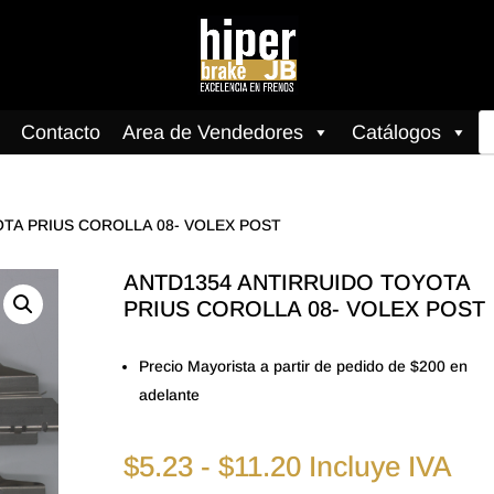
B
Contacto
Area de Vendedores
Catálogos
d
pr
OTA PRIUS COROLLA 08- VOLEX POST
ANTD1354 ANTIRRUIDO TOYOTA
PRIUS COROLLA 08- VOLEX POST
Precio Mayorista a partir de pedido de $200 en
adelante
Rango
$
5.23
-
$
11.20
Incluye IVA
de