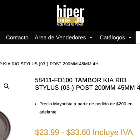
B
Contacto
Area de Vendedores
Catálogos
d
pr
R KIA RIO STYLUS (03-) POST 200MM 45MM 4H
58411-FD100 TAMBOR KIA RIO
STYLUS (03-) POST 200MM 45MM 
Precio Mayorista a partir de pedido de $200 en
adelante
Rango
$
23.99
-
$
33.60
Incluye IVA
de