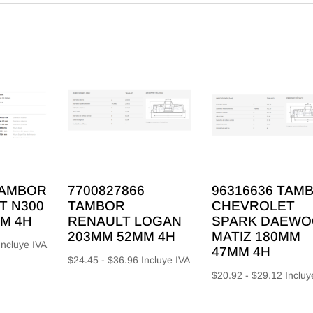
TAMBOR
7700827866
96316636 TAM
T N300
TAMBOR
CHEVROLET
M 4H
RENAULT LOGAN
SPARK DAEWO
203MM 52MM 4H
MATIZ 180MM
Rango
Incluye IVA
47MM 4H
Rango
$
24.45
-
$
36.96
Incluye IVA
e
Rango
$
20.92
-
$
29.12
Incluy
de
recios:
de
precios:
esde
precios