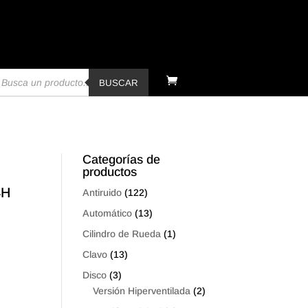
úsqueda
e
BUSCAR
oductos
Categorías de
productos
4H
Antiruido
(122)
Automático
(13)
Cilindro de Rueda
(1)
Clavo
(13)
Disco
(3)
Versión Hiperventilada
(2)