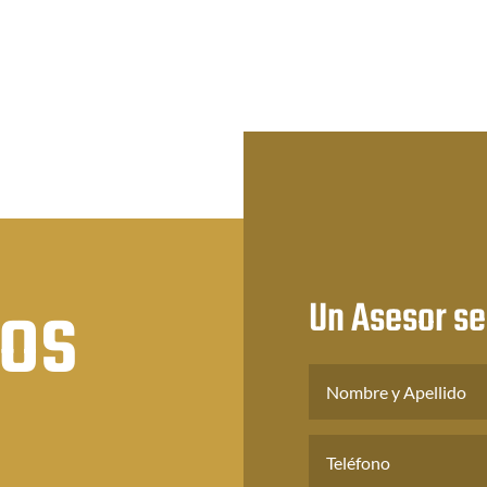
desde
28.67
desde
$24.45
asta
$20.92
hasta
40.32
hasta
$36.96
$29.12
nos
Un Asesor se