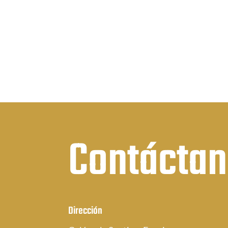
$
precios:
h
desde
$
$40.75
hasta
$51.52
Contácta
Dirección