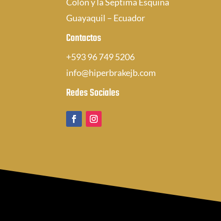
Colón y la Septima Esquina
Guayaquil – Ecuador
Contactos
+593 96 749 5206
info@hiperbrakejb.com
Redes Sociales