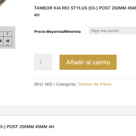
precios:
TAMBOR KIA RIO STYLUS (03-) POST 200MM 45
desde
4H
$23.99
hasta
Precio Mayorista/Minorista
$33.60
58411-
Añadir al carrito
FD100
TAMBOR
KIA
SKU:
N/D
Categoría:
Tambor de Freno
RIO
STYLUS
(03-)
POST
200MM
45MM
03-) POST 200MM 45MM 4H
4H
cantidad