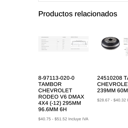
Productos relacionados
8-97113-020-0
24510208 
TAMBOR
CHEVROLE
CHEVROLET
239MM 60M
RODEO V6 DMAX
$
28.67
-
$
40.32
4X4 (-12) 295MM
d
96.6MM 6H
p
Rango
$
40.75
-
$
51.52
Incluye IVA
d
de